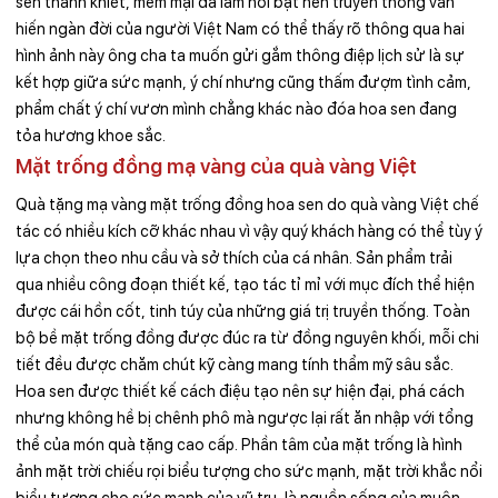
sen thanh khiết, mềm mại đã làm nổi bật nên truyền thống văn
hiến ngàn đời của người Việt Nam có thể thấy rõ thông qua hai
hình ảnh này ông cha ta muốn gửi gắm thông điệp lịch sử là sự
kết hợp giữa sức mạnh, ý chí nhưng cũng thấm đượm tình cảm,
phẩm chất ý chí vươn mình chẳng khác nào đóa hoa sen đang
tỏa hương khoe sắc.
Mặt trống đồng mạ vàng của quà vàng Việt
Quà tặng mạ vàng mặt trống đồng hoa sen do quà vàng Việt chế
tác có nhiều kích cỡ khác nhau vì vậy quý khách hàng có thể tùy ý
lựa chọn theo nhu cầu và sở thích của cá nhân. Sản phẩm trải
qua nhiều công đoạn thiết kế, tạo tác tỉ mỉ với mục đích thể hiện
được cái hồn cốt, tinh túy của những giá trị truyền thống. Toàn
bộ bề mặt trống đồng được đúc ra từ đồng nguyên khối, mỗi chi
tiết đều được chăm chút kỹ càng mang tính thẩm mỹ sâu sắc.
Hoa sen được thiết kế cách điệu tạo nên sự hiện đại, phá cách
nhưng không hề bị chênh phô mà ngược lại rất ăn nhập với tổng
thể của món quà tặng cao cấp. Phần tâm của mặt trống là hình
ảnh mặt trời chiếu rọi biểu tượng cho sức mạnh, mặt trời khắc nổi
biểu tượng cho sức mạnh của vũ trụ, là nguồn sống của muôn