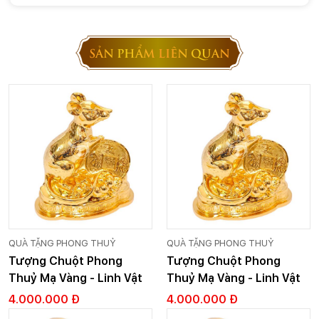
SẢN PHẨM LIÊN QUAN
QUÀ TẶNG PHONG THUỶ
QUÀ TẶNG PHONG THUỶ
Tượng Chuột Phong
Tượng Chuột Phong
Thuỷ Mạ Vàng - Linh Vật
Thuỷ Mạ Vàng - Linh Vật
Phong Thuỷ - Cỡ 1
Phong Thuỷ - Cỡ 1
4.000.000 Đ
4.000.000 Đ