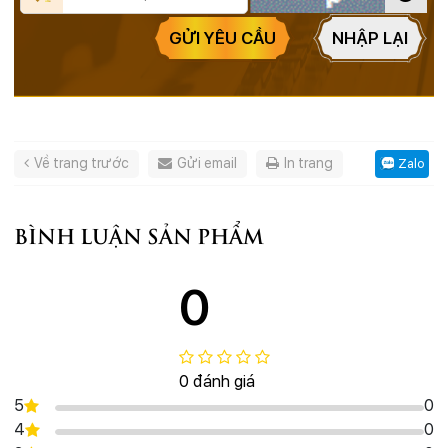
GỬI YÊU CẦU
NHẬP LẠI
Về trang trước
Gửi email
In trang
Zalo
BÌNH LUẬN SẢN PHẨM
0
0 đánh giá
5
0
4
0