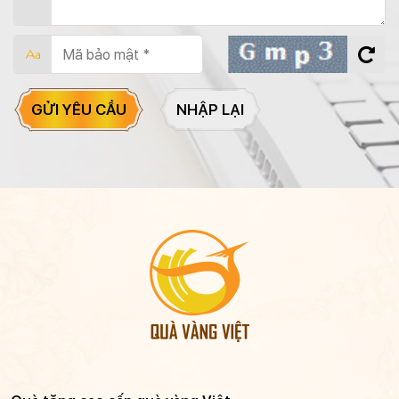
GỬI YÊU CẦU
NHẬP LẠI