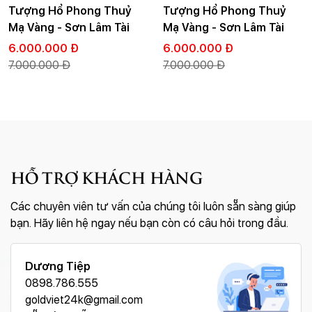
Tượng Hổ Phong Thuỷ
Tượng Hổ Phong Thuỷ
Mạ Vàng - Sơn Lâm Tài
Mạ Vàng - Sơn Lâm Tài
Lộc
Lộc
6.000.000 Đ
6.000.000 Đ
7.000.000 Đ
7.000.000 Đ
HỖ TRỢ KHÁCH HÀNG
Các chuyên viên tư vấn của chúng tôi luôn sẵn sàng giúp
bạn. Hãy liên hệ ngay nếu bạn còn có câu hỏi trong đầu.
Dương Tiệp
0898.786.555
goldviet24k@gmail.com