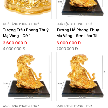
QUÀ TẶNG PHONG THUỶ
QUÀ TẶNG PHONG THUỶ
Tượng Trâu Phong Thuỷ
Tượng Hổ Phong Thuỷ
Mạ Vàng - Cỡ 1
Mạ Vàng - Sơn Lâm Tài
Lộc
3.600.000 Đ
6.000.000 Đ
4.000.000 Đ
7.000.000 Đ
QUÀ TẶNG PHONG THUỶ
QUÀ TẶNG PHONG THUỶ