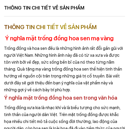
THÔNG TIN CHI TIẾT VỀ SẢN PHẨM
THÔNG TIN CHI TIẾT VỀ SẢN PHẨM
Ý nghĩa mặt trống đồng hoa sen mạ vàng
Trống đồng và hoa sen đều là những hình ảnh rất đỗi gần gũi với
người Việt Nam. Những hình ảnh này đã có từ xa xưa và được
tôn vinh bởi vẻ đẹp, sức sống bền bỉ của nó theo từng năm
tháng. Quà tặng mạ vàng trống đồng hoa sen thể hiện tinh thần
hướng về nguồn cội trân trọng những giá trị cổ truyền. Bài viết
dưới đây sẽ giới thiệu đến bạn ý nghĩa của vật phẩm này và
những gợi ý về cách bày trí phù hợp.
Ý nghĩa mặt trống đồng hoa sen trong văn hóa
Trống đồng xưa kia là nhạc khí và là biểu tượng cho sức mạnh,
tinh thần của người dân Việt. Trên mặt trống đồng được khắc
họa nhiều chi tiết mô tả cuộc sống đời thường, lao động của
người dân. còn hoa sen là loài hoa đã đi vào tiềm thức của người