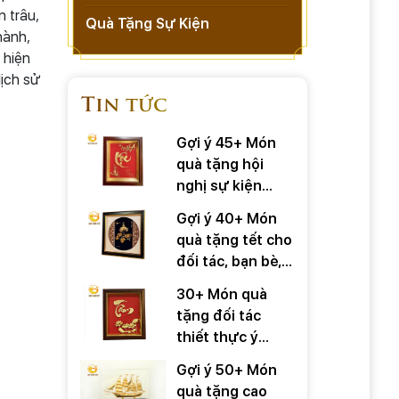
 trâu,
Quà Tặng Sự Kiện
hành,
 hiện
ịch sử
Tin tức
Gợi ý 45+ Món
quà tặng hội
nghị sự kiện
quan trọng
Gợi ý 40+ Món
quà tặng tết cho
đối tác, bạn bè,
người thân
30+ Món quà
tặng đối tác
thiết thực ý
nghĩa
Gợi ý 50+ Món
quà tặng cao