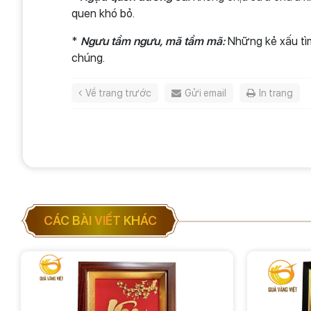
quen khó bỏ.
*
Ngưu tầm ngưu, mã tầm mã:
Những kẻ xấu tìm
chúng.
Về trang trước
Gửi email
In trang
CÁC BÀI VIẾT KHÁC