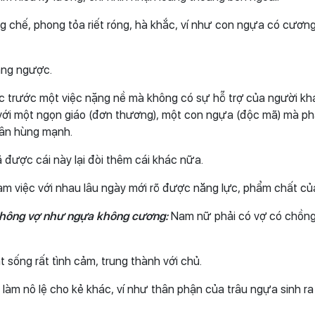
hống chế, phong tỏa riết róng, hà khắc, ví như con ngựa có cương
ang ngược.
c trước một việc nặng nề mà không có sự hỗ trợ của người khá
 với một ngọn giáo (đơn thương), một con ngựa (độc mã) mà ph
quân hùng mạnh.
được cái này lại đòi thêm cái khác nữa.
àm việc với nhau lâu ngày mới rõ được năng lực, phẩm chất củ
 không vợ như ngựa không cương:
Nam nữ phải có vợ có chồng
t sống rất tình cảm, trung thành với chủ.
 làm nô lệ cho kẻ khác, ví như thân phận của trâu ngựa sinh ra