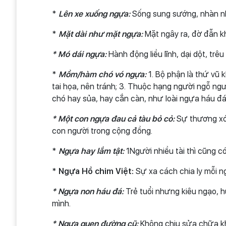
*
Lên xe xuống ngựa:
Sống sung sướng, nhàn nh
*
Mặt dài như mặt ngựa:
Mặt ngây ra, đờ đẫn khi
* Mó dái ngựa:
Hành động liều lĩnh, dại dột, tr
*
Mồm/hàm chó vó ngựa:
1. Bộ phận là thứ vũ 
tai họa, nên tránh; 3. Thuộc hạng người ngỗ ngượ
chó hay sủa, hay cắn càn, như loài ngựa háu đá,
* Một con ngựa đau cả tàu bỏ cỏ:
Sự thương xót
con người trong cộng đồng.
*
Ngựa hay lắm tật:
1Người nhiều tài thì cũng c
*
Ngựa Hồ chim Việt:
Sự xa cách chia ly mỗi n
* Ngựa non háu đá:
Trẻ tuổi nhưng kiêu ngạo, 
mình.
* Ngựa quen đường cũ:
Không chịu sửa chữa khu