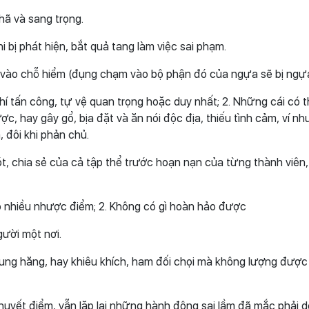
ã và sang trọng.
 bị phát hiện, bắt quả tang làm việc sai phạm.
êu vào chỗ hiểm (đụng chạm vào bộ phận đó của ngựa sẽ bị ngựa
khí tấn công, tự vệ quan trọng hoặc duy nhất; 2. Những cái có 
c, hay gây gổ, bịa đặt và ăn nói độc địa, thiếu tình cảm, ví như
 đôi khi phản chủ.
, chia sẻ của cả tập thể trước hoạn nạn của từng thành viên
ó nhiều nhược điểm; 2. Không có gì hoàn hảo được
gười một nơi.
hung hăng, hay khiêu khích, ham đối chọi mà không lượng được
yết điểm, vẫn lặp lại những hành động sai lầm đã mắc phải d