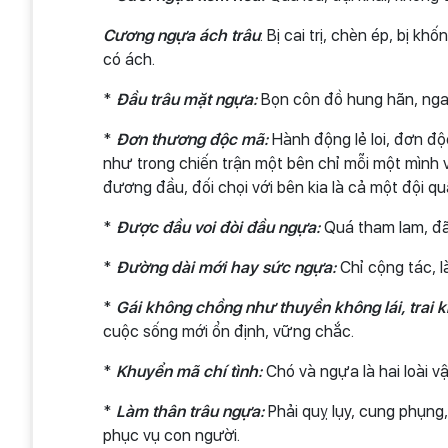
Cương ngựa ách trâu
: Bị cai trị, chèn ép, bị k
có ách.
*
Đầu trâu mặt ngựa:
Bọn côn đồ hung hãn, ng
*
Đơn thương độc mã:
Hành động lẻ loi, đơn độ
như trong chiến trận một bên chỉ mỗi một mình
đương đầu, đối chọi với bên kia là cả một đội 
*
Được đầu voi đòi đầu ngựa:
Quá tham lam, đã 
*
Đường dài mới hay sức ngựa:
Chỉ cộng tác, l
*
Gái không chồng như thuyền không lái, trai
cuộc sống mới ổn định, vững chắc.
*
Khuyển mã chí tình:
Chó và ngựa là hai loài vậ
*
Làm thân trâu ngựa:
Phải quỵ lụy, cung phụng,
phục vụ con người.