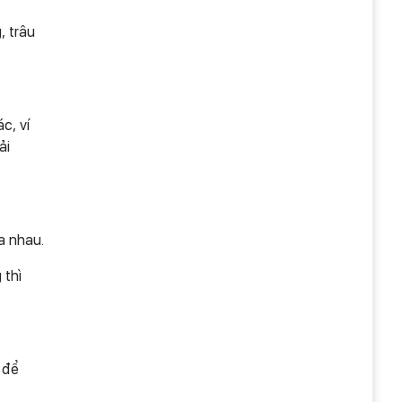
, trâu
c, ví
ải
a nhau.
 thì
 để