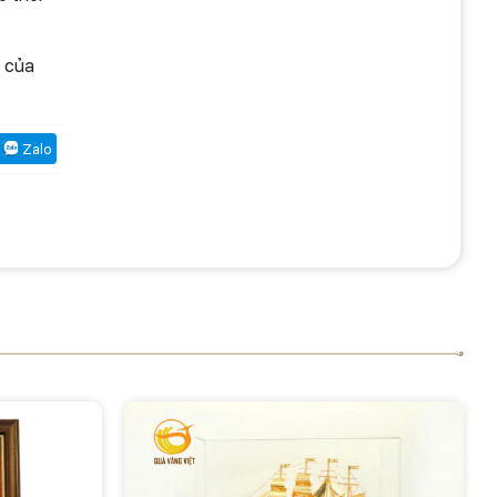
i của
Zalo