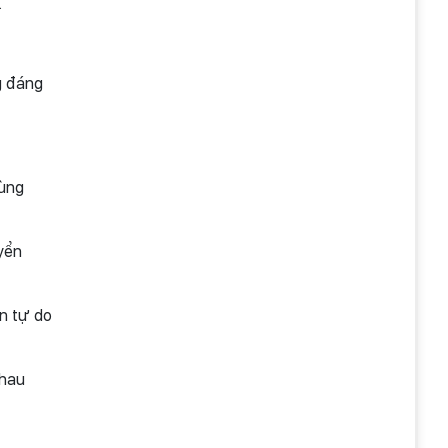
.
g đáng
dùng
yển
n tự do
nhau