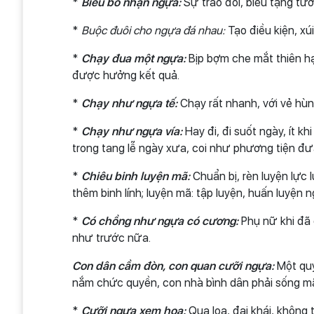
*
Biếu bò nhận ngựa:
Sự trao đổi, biếu tặng tươ
*
Buộc đuôi cho ngựa đá nhau:
Tạo điều kiện, xúi
*
Chạy đua một ngựa:
Bịp bợm che mắt thiên hạ
được hưởng kết quả.
*
Chạy như ngựa tế:
Chạy rất nhanh, với vẻ hù
*
Chạy như ngựa vía:
Hay đi, đi suốt ngày, ít k
trong tang lễ ngày xưa, coi như phương tiện đưa 
*
Chiêu binh luyện mã:
Chuẩn bị, rèn luyện lực 
thêm binh lính; luyện mã: tập luyện, huấn luyện n
*
Có chồng như ngựa có cương:
Phụ nữ khi đã 
như trước nữa.
Con dân cầm đòn, con quan cưỡi ngựa:
Một quy
nắm chức quyền, con nhà bình dân phải sống m
*
Cưỡi ngựa xem hoa:
Qua loa, đại khái, không 