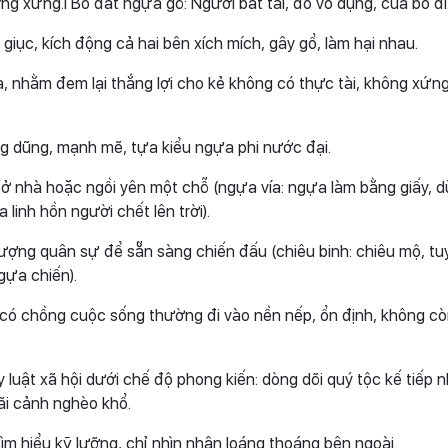
ng xứng.l Bò đất ngựa gỗ: Người bất tài, đồ vô dụng, của bỏ đi
 giục, kích động cả hai bên xích mích, gây gổ, làm hại nhau.
, nhằm đem lại thắng lợi cho kẻ không có thực tài, không xứn
ng dũng, mạnh mẽ, tựa kiểu ngựa phi nước đại.
hi ở nhà hoặc ngồi yên một chỗ (ngựa vía: ngựa làm bằng giấy, 
linh hồn người chết lên trời).
lượng quân sự để sẵn sàng chiến đấu (chiêu binh: chiêu mộ, tu
gựa chiến).
có chồng cuộc sống thường đi vào nền nếp, ổn định, không cò
 luật xã hội dưới chế độ phong kiến: dòng dõi quý tộc kế tiếp 
ãi cảnh nghèo khổ.
tìm hiểu kỹ lưỡng, chỉ nhìn nhận loáng thoáng bên ngoài.