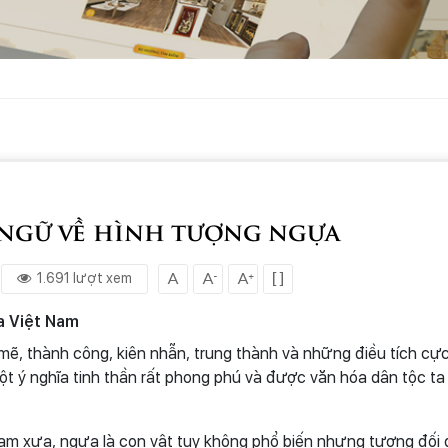
 ngữ về hình tượng ngựa
1.691 lượt xem
a Việt Nam
mẽ, thành công, kiên nhẫn, trung thành và những điều tích c
ột ý nghĩa tinh thần rất phong phú và được văn hóa dân tộc ta
am xưa, ngựa là con vật tuy không phổ biến nhưng tương đối