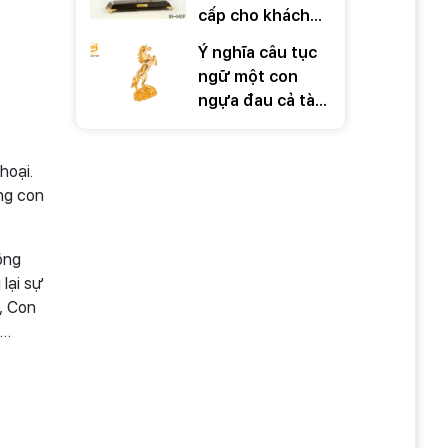
cấp cho khách
hàng ý nghĩa
Ý nghĩa câu tục
trong những dịp
ngữ một con
đặc biệt
ngựa đau cả tàu
bỏ cỏ
hoại.
ng con
ông
lại sự
, Con
,…