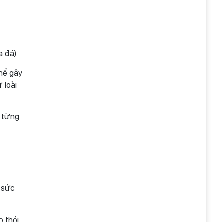
 đá).
thể gây
 loài
, từng
 sức
o thói