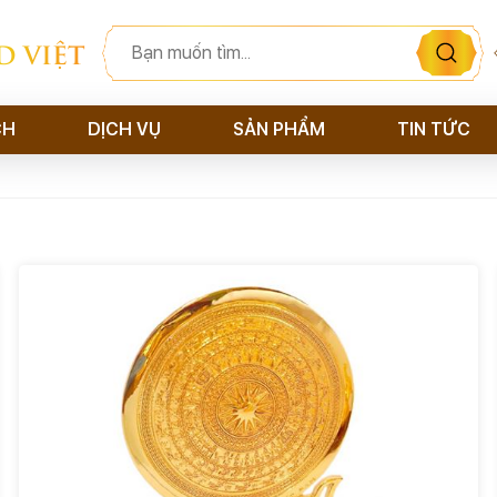
D VIỆT
CH
DỊCH VỤ
SẢN PHẨM
TIN TỨC