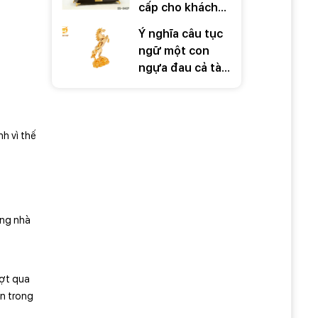
cấp cho khách
hàng ý nghĩa
Ý nghĩa câu tục
trong những dịp
ngữ một con
đặc biệt
ngựa đau cả tàu
bỏ cỏ
h vì thế
ong nhà
ượt qua
ắn trong