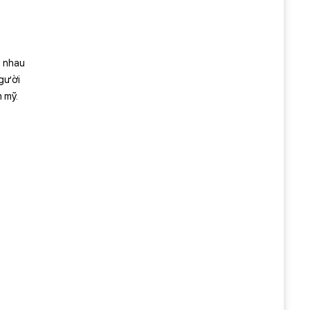
i nhau
người
 mỹ.