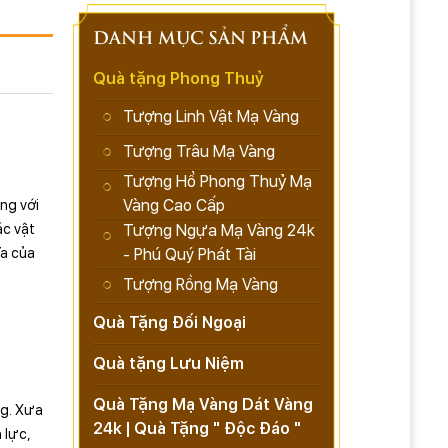
DANH MỤC SẢN PHẨM
Quà tặng Phong Thuỷ
Tượng Linh Vật Mạ Vàng
Tượng Trâu Mạ Vàng
Tượng Hổ Phong Thuỷ Mạ
Vàng Cao Cấp
ng với
ác vật
Tượng Ngựa Mạ Vàng 24k
ĩa của
- Phú Quý Phát Tài
Tượng Rồng Mạ Vàng
Quà Tặng Đối Ngoại
Quà tặng Lưu Niệm
Quà Tặng Mạ Vàng Dát Vàng
ng. Xưa
24k | Quà Tặng " Độc Đáo "
 lực,