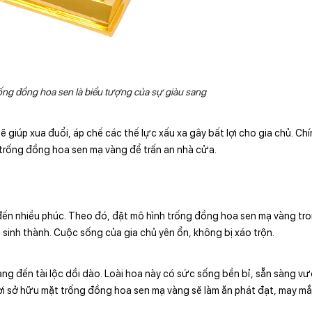
ống đồng hoa sen là biểu tượng của sự giàu sang
iúp xua đuổi, áp chế các thế lực xấu xa gây bất lợi cho gia chủ. Chín
trống đồng hoa sen mạ vàng để trấn an nhà cửa.
ến nhiều phúc. Theo đó, đặt mô hình trống đồng hoa sen mạ vàng tr
 sinh thành. Cuộc sống của gia chủ yên ổn, không bị xáo trộn.
mang đến tài lộc dồi dào. Loài hoa này có sức sống bền bỉ, sẵn sàng v
ười sở hữu mặt trống đồng hoa sen mạ vàng sẽ làm ăn phát đạt, may m