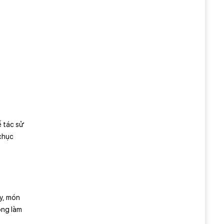
ế tác sử
 chục
ày, món
òng làm