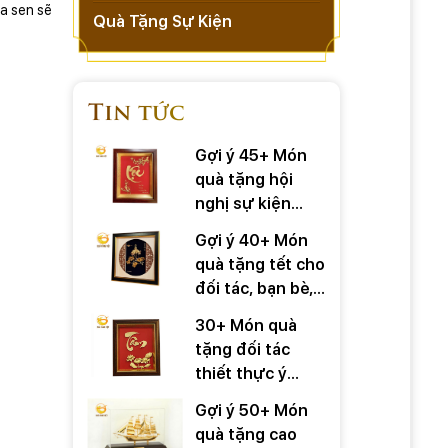
a sen sẽ
Quà Tặng Sự Kiện
Tin tức
Gợi ý 45+ Món
quà tặng hội
nghị sự kiện
quan trọng
Gợi ý 40+ Món
quà tặng tết cho
đối tác, bạn bè,
người thân
30+ Món quà
tặng đối tác
thiết thực ý
nghĩa
Gợi ý 50+ Món
quà tặng cao