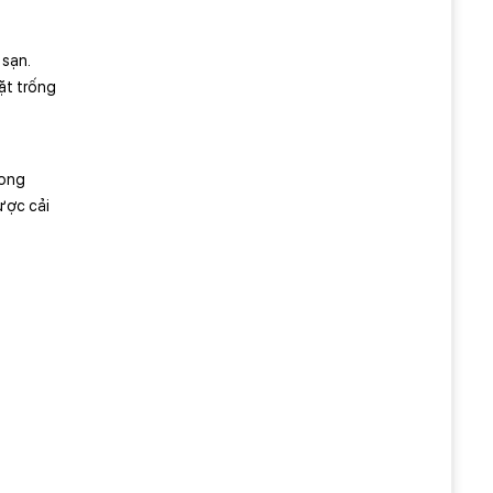
 sạn.
ặt trống
hong
ược cải