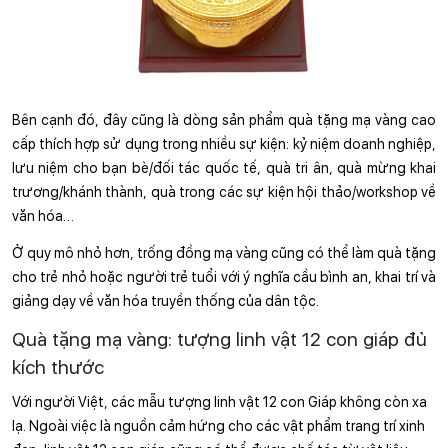
Bên cạnh đó, đây cũng là dòng sản phẩm quà tặng mạ vàng cao 
cấp thích hợp sử dụng trong nhiều sự kiện: kỷ niệm doanh nghiệp, 
lưu niệm cho bạn bè/đối tác quốc tế, quà tri ân, quà mừng khai 
trương/khánh thành, quà trong các sự kiện hội thảo/workshop về 
văn hóa… 
Ở quy mô nhỏ hơn, trống đồng mạ vàng cũng có thể làm quà tặng 
cho trẻ nhỏ hoặc người trẻ tuổi với ý nghĩa cầu bình an, khai trí và 
giảng dạy về văn hóa truyền thống của dân tộc.
Quà tặng mạ vàng: tượng linh vật 12 con giáp đủ
kích thước
Với người Việt, các mẫu tượng linh vật 12 con Giáp không còn xa 
lạ. Ngoài việc là nguồn cảm hứng cho các vật phẩm trang trí xinh 