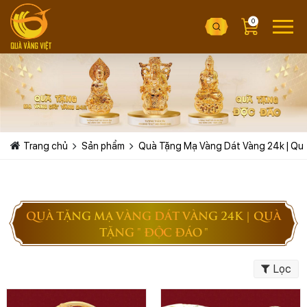
0
Trang chủ
Sản phẩm
Quà Tặng Mạ Vàng Dát Vàng 24k | Quà
QUÀ TẶNG MẠ VÀNG DÁT VÀNG 24K | QUÀ
TẶNG " ĐỘC ĐÁO "
Lọc