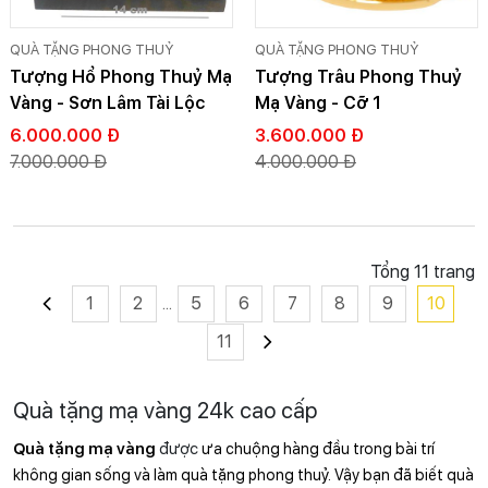
QUÀ TẶNG PHONG THUỶ
QUÀ TẶNG PHONG THUỶ
Tượng Hổ Phong Thuỷ Mạ
Tượng Trâu Phong Thuỷ
Vàng - Sơn Lâm Tài Lộc
Mạ Vàng - Cỡ 1
6.000.000 Đ
3.600.000 Đ
7.000.000 Đ
4.000.000 Đ
Tổng 11 trang
1
2
...
5
6
7
8
9
10
11
Quà tặng mạ vàng 24k cao cấp
Quà tặng mạ vàng
được
 ưa chuộng hàng đầu trong bài trí 
không gian sống và làm quà tặng phong thuỷ. Vậy bạn đã biết quà 