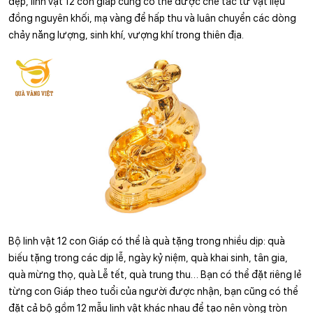
đẹp, linh vật 12 con giáp cũng có thể được chế tác từ vật liệu 
đồng nguyên khối, mạ vàng để hấp thu và luân chuyển các dòng 
chảy năng lượng, sinh khí, vượng khí trong thiên địa.
Bộ linh vật 12 con Giáp có thể là quà tặng trong nhiều dịp: quà 
biếu tặng trong các dịp lễ, ngày kỷ niệm, quà khai sinh, tân gia, 
quà mừng thọ, quà Lễ tết, quà trung thu… Bạn có thể đặt riêng lẻ 
từng con Giáp theo tuổi của người được nhận, bạn cũng có thể 
đặt cả bộ gồm 12 mẫu linh vật khác nhau để tạo nên vòng tròn 