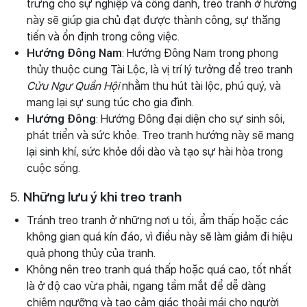
trưng cho sự nghiệp và công danh, treo tranh ở hướng
này sẽ giúp gia chủ đạt được thành công, sự thăng
tiến và ổn định trong công việc.
Hướng Đông Nam
: Hướng Đông Nam trong phong
thủy thuộc cung Tài Lộc, là vị trí lý tưởng để treo tranh
Cửu Ngư Quần Hội
nhằm thu hút tài lộc, phú quý, và
mang lại sự sung túc cho gia đình.
Hướng Đông
: Hướng Đông đại diện cho sự sinh sôi,
phát triển và sức khỏe. Treo tranh hướng này sẽ mang
lại sinh khí, sức khỏe dồi dào và tạo sự hài hòa trong
cuộc sống.
5.
Những lưu ý khi treo tranh
Tránh treo tranh ở những nơi u tối, ẩm thấp hoặc các
không gian quá kín đáo, vì điều này sẽ làm giảm đi hiệu
quả phong thủy của tranh.
Không nên treo tranh quá thấp hoặc quá cao, tốt nhất
là ở độ cao vừa phải, ngang tầm mắt để dễ dàng
chiêm ngưỡng và tạo cảm giác thoải mái cho người