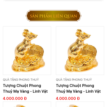
SẢN PHẨM LIÊN QUAN
QUÀ TẶNG PHONG THUỶ
QUÀ TẶNG PHONG THUỶ
Tượng Chuột Phong
Tượng Chuột Phong
Thuỷ Mạ Vàng - Linh Vật
Thuỷ Mạ Vàng - Linh Vật
Phong Thuỷ - Cỡ 1
Phong Thuỷ - Cỡ 1
4.000.000 Đ
4.000.000 Đ