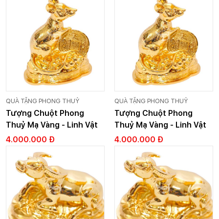
QUÀ TẶNG PHONG THUỶ
QUÀ TẶNG PHONG THUỶ
Tượng Chuột Phong
Tượng Chuột Phong
Thuỷ Mạ Vàng - Linh Vật
Thuỷ Mạ Vàng - Linh Vật
Phong Thuỷ - Cỡ 1
Phong Thuỷ - Cỡ 1
4.000.000 Đ
4.000.000 Đ