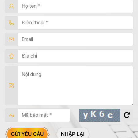
GỬI YÊU CẦU
NHẬP LẠI