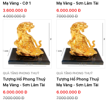
Mạ Vàng - Cỡ 1
Mạ Vàng - Sơn Lâm Tài
Lộc
3.600.000 Đ
6.000.000 Đ
4.000.000 Đ
7.000.000 Đ
QUÀ TẶNG PHONG THUỶ
QUÀ TẶNG PHONG THUỶ
Tượng Hổ Phong Thuỷ
Tượng Hổ Phong Thuỷ
Mạ Vàng - Sơn Lâm Tài
Mạ Vàng - Sơn Lâm Tài
Lộc
Lộc
6.000.000 Đ
6.000.000 Đ
7.000.000 Đ
7.000.000 Đ