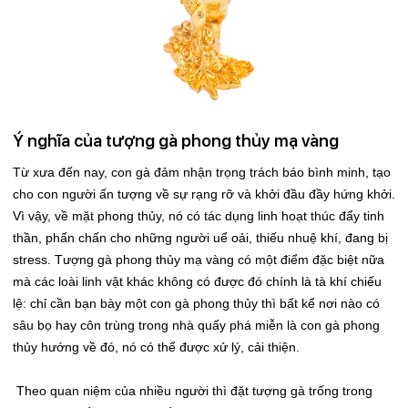
Ý nghĩa của tượng gà phong thủy mạ vàng
Từ xưa đến nay, con gà đảm nhận trọng trách báo bình minh, tạo
cho con người ấn tượng về sự rạng rỡ và khởi đầu đầy hứng khởi.
Vì vậy, về mặt phong thủy, nó có tác dụng linh hoạt thúc đẩy tinh
thần, phấn chấn cho những người uể oải, thiếu nhuệ khí, đang bị
stress. Tượng gà phong thủy mạ vàng có một điểm đặc biệt nữa
mà các loài linh vật khác không có được đó chính là tà khí chiếu
lệ: chỉ cần bạn bày một con gà phong thủy thì bất kể nơi nào có
sâu bọ hay côn trùng trong nhà quấy phá miễn là con gà phong
thủy hướng về đó, nó có thể được xử lý, cải thiện.
Theo quan niệm của nhiều người thì đặt tượng gà trống trong