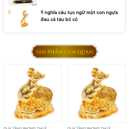
những dịp đặc biệt
Ý nghĩa câu tục ngữ một con ngựa
đau cả tàu bỏ cỏ
SẢN PHẨM LIÊN QUAN
QUÀ TẶNG PHONG THUỶ
QUÀ TẶNG PHONG THUỶ