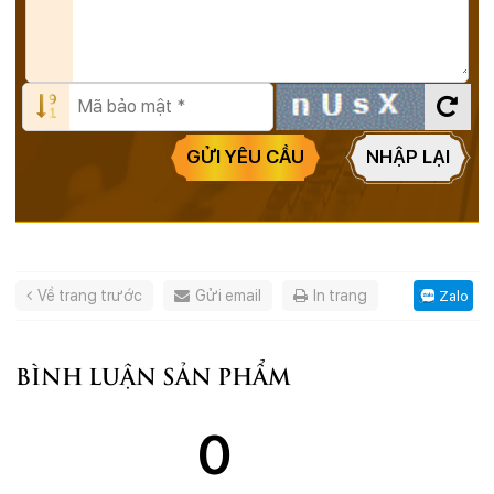
GỬI YÊU CẦU
NHẬP LẠI
Về trang trước
Gửi email
In trang
Zalo
BÌNH LUẬN SẢN PHẨM
0