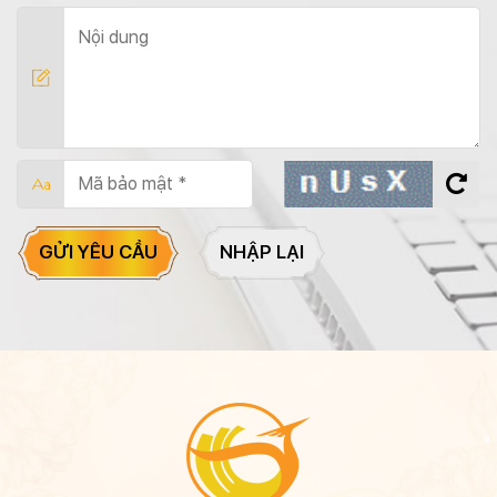
GỬI YÊU CẦU
NHẬP LẠI