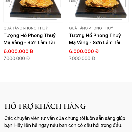
QUÀ TẶNG PHONG THUỶ
QUÀ TẶNG PHONG THUỶ
Tượng Hổ Phong Thuỷ
Tượng Hổ Phong Thuỷ
Mạ Vàng - Sơn Lâm Tài
Mạ Vàng - Sơn Lâm Tài
Lộc
Lộc
6.000.000 Đ
6.000.000 Đ
7.000.000 Đ
7.000.000 Đ
HỖ TRỢ KHÁCH HÀNG
Các chuyên viên tư vấn của chúng tôi luôn sẵn sàng giúp
bạn. Hãy liên hệ ngay nếu bạn còn có câu hỏi trong đầu.