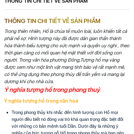
THÔNG TIN CHI TIẾT VỀ SẢN PHẨM
THÔNG TIN CHI TIẾT VỀ SẢN PHẨM
Trong thiên nhiên, Hổ là chúa tể muôn loài, luôn khiến tất cả
phải nể sợ. Hình tượng này đã được dân gian thần thánh
hóa thành biểu tượng cho sức mạnh và quyền uy nghi , theo
thời gian càng có mối quan hệ mật thiết với đời sống con
người. Trong văn hóa phương Đông,Tượng hổ mạ vàng
được xem như một linh vật mang tính bảo vệ rất mạnh mẽ,
có thể ứng dụng theo phong thủy để trấn yểm và mang lại
dương khí cho nhà cửa.
Ý nghĩa tượng hổ trong phong thuỷ
Ý nghĩa tượng hổ trong văn hoá
Trong phong thủy khi nhắc đến hình tượng con Hổ mọi 
người đều biết nó đóng vai trò khá quan trọng đặc biệt đối 
với những có bản mệnh tuổi Dần. Dưới đây là những ý 
nghĩa của bức tượng gỗ Hổ trong phong thủy mà bạn nên 