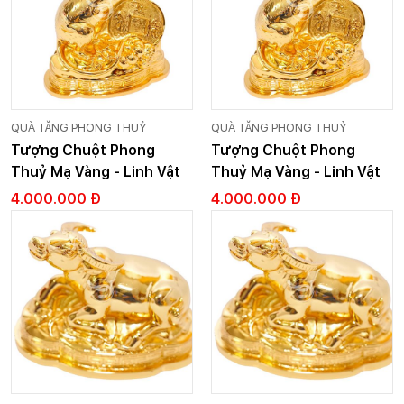
QUÀ TẶNG PHONG THUỶ
QUÀ TẶNG PHONG THUỶ
Tượng Chuột Phong
Tượng Chuột Phong
Thuỷ Mạ Vàng - Linh Vật
Thuỷ Mạ Vàng - Linh Vật
Phong Thuỷ - Cỡ 1
Phong Thuỷ - Cỡ 1
4.000.000 Đ
4.000.000 Đ