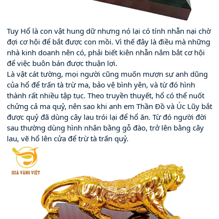
Tuy Hổ là con vật hung dữ nhưng nó lại có tính nhẫn nại chờ 
đợi cơ hội để bắt được con mồi. Vì thế đây là điều mà những 
nhà kinh doanh nên có, phải biết kiên nhẫn nắm bắt cơ hội 
để việc buôn bán được thuận lợi.
Là vật cát tường, mọi người cũng muốn mượn sự anh dũng 
của hổ để trấn tà trừ ma, bảo vệ bình yên, và từ đó hình 
thành rất nhiều tập tục. Theo truyền thuyết, hổ có thể nuốt 
chửng cả ma quỷ, nên sao khi anh em Thần Đồ và Úc Lũy bắt 
được quỷ đã dùng cây lau trói lại để hổ ăn. Từ đó người đời 
sau thường dùng hình nhân bằng gỗ đào, trở lên bằng cây 
lau, vẽ hổ lên cửa để trừ tà trấn quỷ.