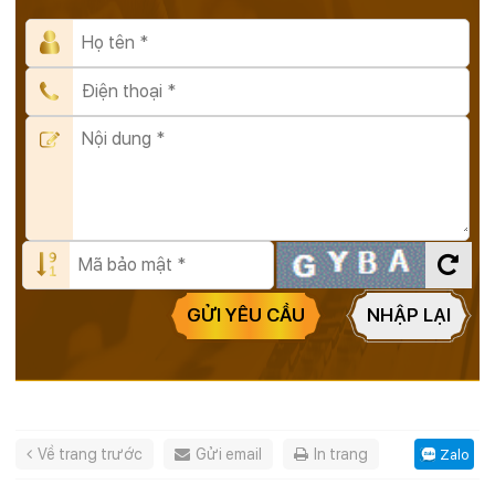
GỬI YÊU CẦU
NHẬP LẠI
Về trang trước
Gửi email
In trang
Zalo