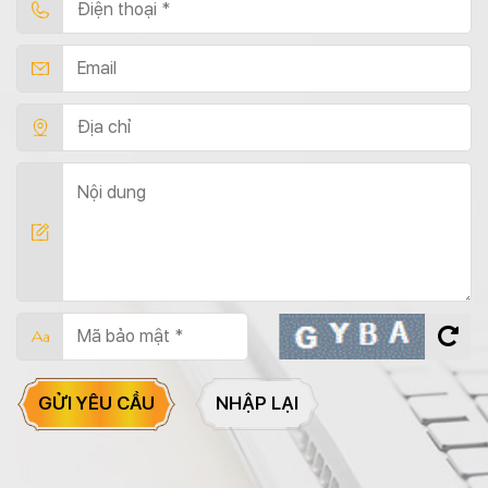
GỬI YÊU CẦU
NHẬP LẠI