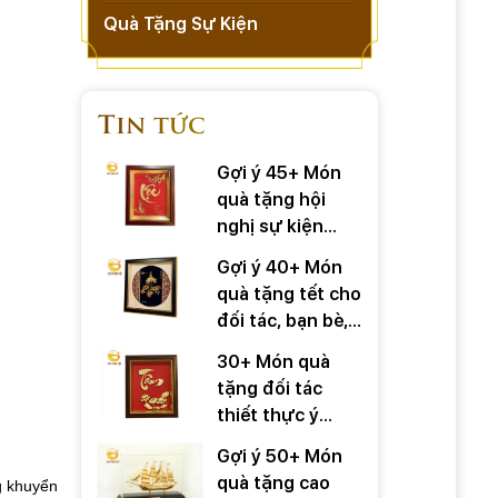
Quà Tặng Sự Kiện
Tin tức
Gợi ý 45+ Món
quà tặng hội
nghị sự kiện
quan trọng
Gợi ý 40+ Món
quà tặng tết cho
đối tác, bạn bè,
người thân
30+ Món quà
tặng đối tác
thiết thực ý
nghĩa
Gợi ý 50+ Món
quà tặng cao
g khuyển