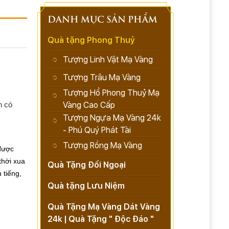
DANH MỤC SẢN PHẨM
Quà tặng Phong Thuỷ
Tượng Linh Vật Mạ Vàng
Tượng Trâu Mạ Vàng
Tượng Hổ Phong Thuỷ Mạ
n có
Vàng Cao Cấp
Tượng Ngựa Mạ Vàng 24k
- Phú Quý Phát Tài
Tượng Rồng Mạ Vàng
được
thời xua
Quà Tặng Đối Ngoại
 tiếng,
Quà tặng Lưu Niệm
Quà Tặng Mạ Vàng Dát Vàng
24k | Quà Tặng " Độc Đáo "