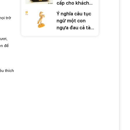
cấp cho khách
hàng ý nghĩa
Ý nghĩa câu tục
trong những dịp
ọi trở
ngữ một con
đặc biệt
ngựa đau cả tàu
bỏ cỏ
tươi,
ên để
êu thích