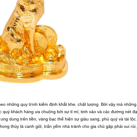
theo những quy trình kiểm định khắt khe, chất lượng. Bởi vậy mà nhữn
c quý khách hàng ưa chuộng bởi sự tỉ mỉ, tinh xảo và các đường nét đ
ung dung trên tiền, vàng bạc thể hiện sự giàu sang, phú quý và tài lộc
ong thủy là canh giữ, trấn yểm nhà tránh cho gia chủ gặp phải xui rủi