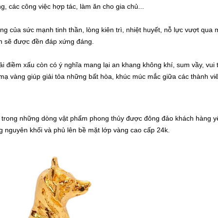
, các công việc hợp tác, làm ăn cho gia chủ...
g của sức mạnh tinh thần, lòng kiên trì, nhiệt huyết, nỗ lực vượt qua m
bạn sẽ được đền đáp xứng đáng.
ải điềm xấu còn có ý nghĩa mang lại an khang không khí, sum vầy, vui 
ạ vàng giúp giải tỏa những bất hòa, khúc múc mắc giữa các thành vi
t trong những dòng vật phẩm phong thủy được đông đảo khách hàng y
ng nguyên khối và phủ lên bề mặt lớp vàng cao cấp 24k.