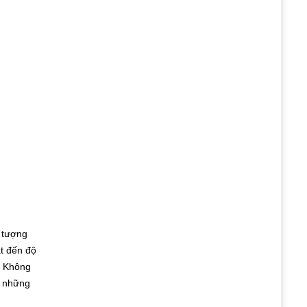
g tượng
ạt đến độ
. Không
, những