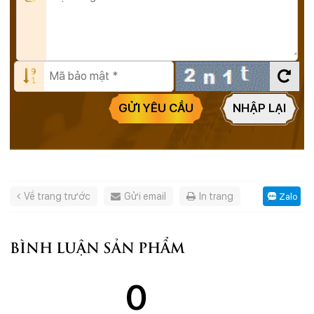
GỬI YÊU CẦU
NHẬP LẠI
Về trang trước
Gửi email
In trang
Zalo
BÌNH LUẬN SẢN PHẨM
0