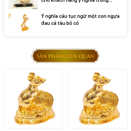
cho khách hàng ý nghĩa trong
những dịp đặc biệt
Ý nghĩa câu tục ngữ một con ngựa
đau cả tàu bỏ cỏ
SẢN PHẨM LIÊN QUAN