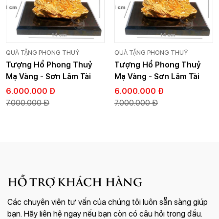
QUÀ TẶNG PHONG THUỶ
QUÀ TẶNG PHONG THUỶ
Tượng Hổ Phong Thuỷ
Tượng Hổ Phong Thuỷ
Mạ Vàng - Sơn Lâm Tài
Mạ Vàng - Sơn Lâm Tài
Lộc
Lộc
6.000.000 Đ
6.000.000 Đ
7.000.000 Đ
7.000.000 Đ
HỖ TRỢ KHÁCH HÀNG
Các chuyên viên tư vấn của chúng tôi luôn sẵn sàng giúp
bạn. Hãy liên hệ ngay nếu bạn còn có câu hỏi trong đầu.