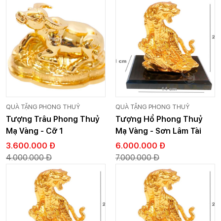
QUÀ TẶNG PHONG THUỶ
QUÀ TẶNG PHONG THUỶ
Tượng Trâu Phong Thuỷ
Tượng Hổ Phong Thuỷ
Mạ Vàng - Cỡ 1
Mạ Vàng - Sơn Lâm Tài
Lộc
3.600.000 Đ
6.000.000 Đ
4.000.000 Đ
7.000.000 Đ