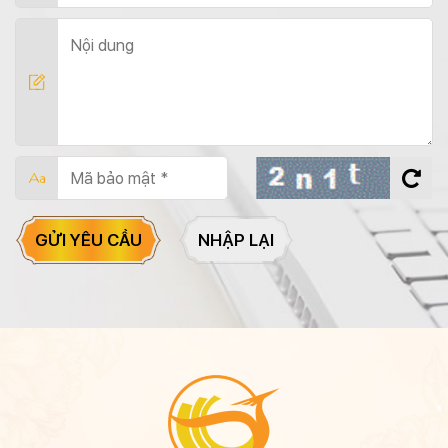
GỬI YÊU CẦU
NHẬP LẠI