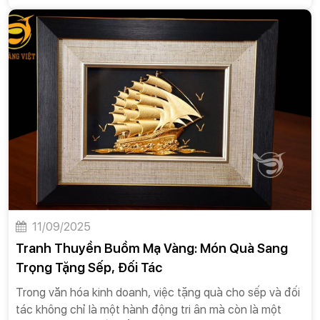
công tác, học tập hay khởi nghiệp ở nước ngoài, những
chuyến đi này đều mang theo cả hy vọng và những nỗi
lo âu. Việc lựa chọn một món quà ý nghĩa không chỉ là
cách để bạn bày tỏ tình cảm mà còn là lời chúc bình an,
may mắn và thành công trên con đường sắp tới. Trong
số các vật phẩm mang tính biểu tượng, tranh thuyền
buồm mạ vàng nổi lên như một món quà hoàn hảo, một
biểu tượng mạnh mẽ cho lời chúc kinh điển “Thuận
buồm xuôi gió” và sự bình an trên hành trình mới.
11/09/2025
Tranh Thuyền Buồm Mạ Vàng: Món Quà Sang
Trọng Tặng Sếp, Đối Tác
Trong văn hóa kinh doanh, việc tặng quà cho sếp và đối
tác không chỉ là một hành động tri ân mà còn là một