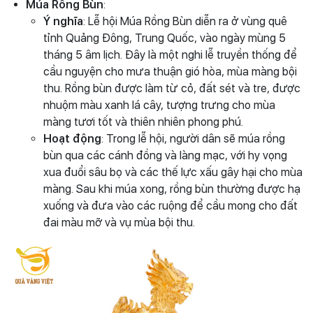
Múa Rồng Bùn
:
Ý nghĩa
: Lễ hội Múa Rồng Bùn diễn ra ở vùng quê
tỉnh Quảng Đông, Trung Quốc, vào ngày mùng 5
tháng 5 âm lịch. Đây là một nghi lễ truyền thống để
cầu nguyện cho mưa thuận gió hòa, mùa màng bội
thu. Rồng bùn được làm từ cỏ, đất sét và tre, được
nhuộm màu xanh lá cây, tượng trưng cho mùa
màng tươi tốt và thiên nhiên phong phú.
Hoạt động
: Trong lễ hội, người dân sẽ múa rồng
bùn qua các cánh đồng và làng mạc, với hy vọng
xua đuổi sâu bọ và các thế lực xấu gây hại cho mùa
màng. Sau khi múa xong, rồng bùn thường được hạ
xuống và đưa vào các ruộng để cầu mong cho đất
đai màu mỡ và vụ mùa bội thu.