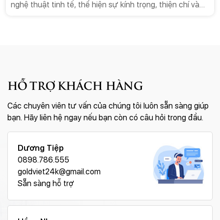
nghệ thuật tinh tế, thể hiện sự kính trọng, thiện chí và
mong muốn xây dựng mối quan hệ bền vững. Trong số
vô vàn lựa chọn, tranh thuyền buồm mạ vàng nổi lên
như một món quà hoàn hảo, một biểu tượng mạnh mẽ
cho lời chúc kinh điển “Thuận buồm xuôi gió”. Bài viết
này sẽ đi sâu vào phân tích lý do tại sao tranh thuyền
buồm mạ vàng là món quà tặng lý tưởng, từ ý nghĩa
HỖ TRỢ KHÁCH HÀNG
phong thủy, giá trị thẩm mỹ cho đến sự sang trọng và
tính ứng dụng trong môi trường kinh doanh.
Các chuyên viên tư vấn của chúng tôi luôn sẵn sàng giúp
bạn. Hãy liên hệ ngay nếu bạn còn có câu hỏi trong đầu.
Dương Tiệp
0898.786.555
goldviet24k@gmail.com
Sẵn sàng hỗ trợ