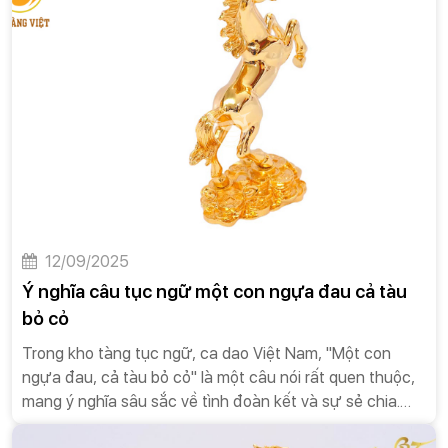
từ công việc đến đời sống cá nhân. Quà tặng không chỉ
là một hành động tri ân, mà còn là một phương thức
giao tiếp tinh tế, một công cụ để xây dựng và củng cố
các mối quan hệ. Trong số đó, quà tặng cao cấp đóng
một vai trò đặc biệt quan trọng. Nó không chỉ đơn thuần
là một món quà đắt tiền, mà còn là biểu tượng của sự
trân trọng, đẳng cấp và sự chu đáo. Một món quà cao
cấp, được lựa chọn kỹ lưỡng và trao đi đúng cách, có
thể mang lại những giá trị vượt xa mong đợi, tạo nên ấn
tượng sâu sắc và bền vững trong tâm trí người nhận.
12/09/2025
Ý nghĩa câu tục ngữ một con ngựa đau cả tàu
bỏ cỏ
Trong kho tàng tục ngữ, ca dao Việt Nam, "Một con
ngựa đau, cả tàu bỏ cỏ" là một câu nói rất quen thuộc,
mang ý nghĩa sâu sắc về tình đoàn kết và sự sẻ chia.
Câu nói này không chỉ phản ánh một sự thật trong đời