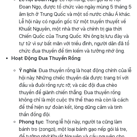
Đoan Ngọ, được tổ chức vào ngày mùng 5 tháng 5
âm lịch ở Trung Quốc và một số nước châu Á khác.
Lễ hội này có nguồn gốc từ một truyền thuyết về
Khuất Nguyên, một nhà thơ và chính trị gia thời
Chiến Quốc của Trung Quốc. Khi ông bị lưu đày và
tự tử vì sự bất mãn với triều đình, người dân đã tổ
chức đua thuyền để tìm kiếm và tưởng nhớ ông.
Hoạt Động Đua Thuyền Rồng
:
Ý nghĩa
: Đua thuyền rồng là hoạt động chính của lễ
hội này. Những chiếc thuyền dài được trang trí với
đầu và đuôi rồng rực rỡ, và các đội đua chèo
thuyền để giành chiến thắng. Đua thuyền rồng
không chỉ là một cuộc thi thể thao mà còn là cách
để thể hiện sự đoàn kết, lòng dũng cảm và tinh
thần đồng đội.
Phong tục
: Trong lễ hội này, người ta cũng làm
bánh tro (zongzi), một loại bánh gạo nếp gói lá tre,
để tưởng nhớ Khuất Nguyên và cầu nguyện cho