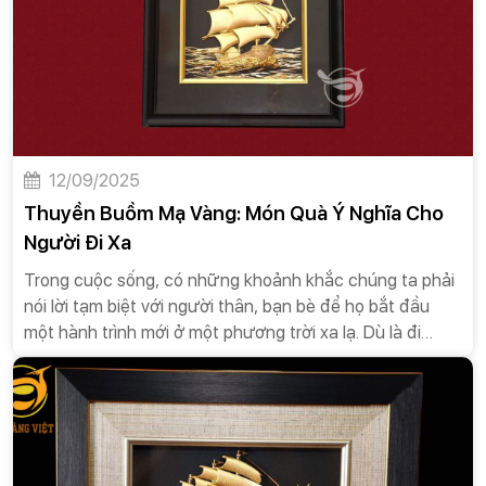
12/09/2025
Thuyền Buồm Mạ Vàng: Món Quà Ý Nghĩa Cho
Người Đi Xa
Trong cuộc sống, có những khoảnh khắc chúng ta phải
nói lời tạm biệt với người thân, bạn bè để họ bắt đầu
một hành trình mới ở một phương trời xa lạ. Dù là đi
công tác, học tập hay khởi nghiệp ở nước ngoài, những
chuyến đi này đều mang theo cả hy vọng và những nỗi
lo âu. Việc lựa chọn một món quà ý nghĩa không chỉ là
cách để bạn bày tỏ tình cảm mà còn là lời chúc bình an,
may mắn và thành công trên con đường sắp tới. Trong