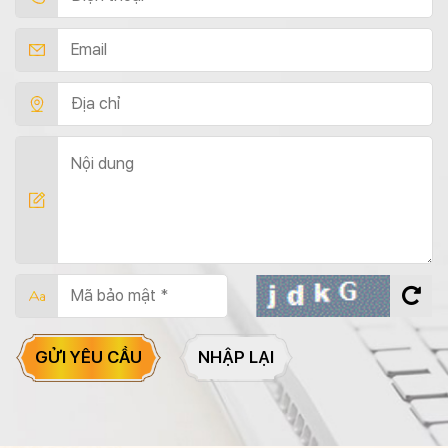
GỬI YÊU CẦU
NHẬP LẠI