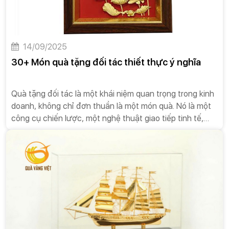
14/09/2025
30+ Món quà tặng đối tác thiết thực ý nghĩa
Quà tặng đối tác là một khái niệm quan trọng trong kinh
doanh, không chỉ đơn thuần là một món quà. Nó là một
công cụ chiến lược, một nghệ thuật giao tiếp tinh tế,
được các doanh nghiệp sử dụng để xây dựng và duy trì
các mối quan hệ bền vững.Quà tặng đối tác không phải
là một hành động bắt buộc, nhưng nó mang lại nhiều giá
trị vượt trội, góp phần tạo nên sự thành công lâu dài
cho doanh nghiệp.