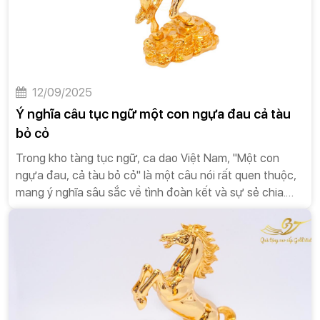
trân trọng, đẳng cấp và sự chu đáo. Một món quà cao
cấp, được lựa chọn kỹ lưỡng và trao đi đúng cách, có
thể mang lại những giá trị vượt xa mong đợi, tạo nên ấn
tượng sâu sắc và bền vững trong tâm trí người nhận.
12/09/2025
Ý nghĩa câu tục ngữ một con ngựa đau cả tàu
bỏ cỏ
Trong kho tàng tục ngữ, ca dao Việt Nam, "Một con
ngựa đau, cả tàu bỏ cỏ" là một câu nói rất quen thuộc,
mang ý nghĩa sâu sắc về tình đoàn kết và sự sẻ chia.
Câu nói này không chỉ phản ánh một sự thật trong đời
sống tự nhiên mà còn là một bài học đạo đức quý giá
cho con người.