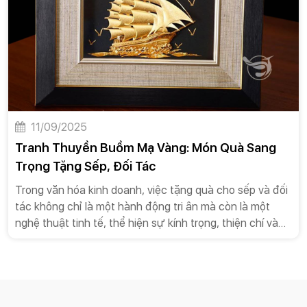
số các vật phẩm mang tính biểu tượng, tranh thuyền
buồm mạ vàng nổi lên như một món quà hoàn hảo, một
biểu tượng mạnh mẽ cho lời chúc kinh điển “Thuận
buồm xuôi gió” và sự bình an trên hành trình mới.
11/09/2025
Tranh Thuyền Buồm Mạ Vàng: Món Quà Sang
Trọng Tặng Sếp, Đối Tác
Trong văn hóa kinh doanh, việc tặng quà cho sếp và đối
tác không chỉ là một hành động tri ân mà còn là một
nghệ thuật tinh tế, thể hiện sự kính trọng, thiện chí và
mong muốn xây dựng mối quan hệ bền vững. Trong số
vô vàn lựa chọn, tranh thuyền buồm mạ vàng nổi lên
như một món quà hoàn hảo, một biểu tượng mạnh mẽ
cho lời chúc kinh điển “Thuận buồm xuôi gió”. Bài viết
này sẽ đi sâu vào phân tích lý do tại sao tranh thuyền