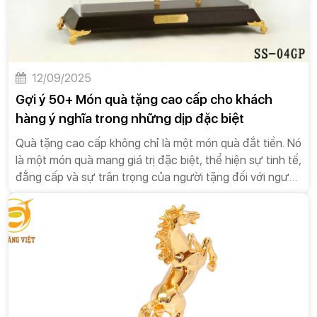
12/09/2025
Gợi ý 50+ Món quà tặng cao cấp cho khách
hàng ý nghĩa trong những dịp đặc biệt
Quà tặng cao cấp không chỉ là một món quà đắt tiền. Nó
là một món quà mang giá trị đặc biệt, thể hiện sự tinh tế,
đẳng cấp và sự trân trọng của người tặng đối với người
nhận.Trong xã hội hiện đại, văn hóa tặng quà đã trở
thành một phần không thể thiếu trong các mối quan hệ,
từ công việc đến đời sống cá nhân. Quà tặng không chỉ
là một hành động tri ân, mà còn là một phương thức
giao tiếp tinh tế, một công cụ để xây dựng và củng cố
các mối quan hệ. Trong số đó, quà tặng cao cấp đóng
một vai trò đặc biệt quan trọng. Nó không chỉ đơn thuần
là một món quà đắt tiền, mà còn là biểu tượng của sự