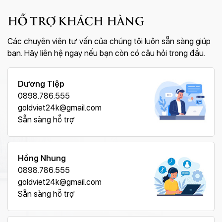
buồm mạ vàng là món quà tặng lý tưởng, từ ý nghĩa
HỖ TRỢ KHÁCH HÀNG
phong thủy, giá trị thẩm mỹ cho đến sự sang trọng và
tính ứng dụng trong môi trường kinh doanh.
Các chuyên viên tư vấn của chúng tôi luôn sẵn sàng giúp
bạn. Hãy liên hệ ngay nếu bạn còn có câu hỏi trong đầu.
Dương Tiệp
0898.786.555
goldviet24k@gmail.com
Sẵn sàng hỗ trợ
Hồng Nhung
0898.786.555
goldviet24k@gmail.com
Sẵn sàng hỗ trợ