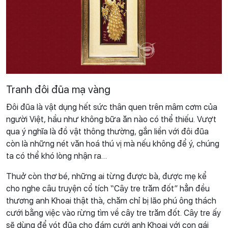
Tranh đôi đũa mạ vàng
Đôi đũa là vật dụng hết sức thân quen trên mâm cơm của
người Việt, hầu như không bữa ăn nào có thể thiếu. Vượt
qua ý nghĩa là đồ vật thông thường, gắn liền với đôi đũa
còn là những nét văn hoá thú vị mà nếu không để ý, chúng
ta có thể khó lòng nhận ra…
Thuở còn thơ bé, những ai từng được bà, được mẹ kể
cho nghe câu truyện cổ tích “Cây tre trăm đốt” hẳn đều
thương anh Khoai thật thà, chăm chỉ bị lão phú ông thách
cưới bằng việc vào rừng tìm về cây tre trăm đốt. Cây tre ấy
sẽ dùng để vót đũa cho đám cưới anh Khoai với con gái