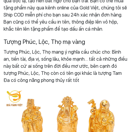
quà độc lạ, tạo nên bất ngờ cho bạn trai. Bạn có thể mua
tặng phẩm này qua kênh online của Gold Việt, chúng tôi sẽ
Ship COD miễn phí cho bạn sau 24h xác nhận đơn hàng.
Bạn cũng có thể yêu cầu in tên, thông điệp lên vỏ hộp,
khắc tên lên tặng phẩm để tạo dấu ấn cá nhân.
Tượng Phúc, Lộc, Thọ mạ vàng
Tượng Phúc, Lộc, Thọ mang ý nghĩa cầu chúc cho: Bình
an, tiền tài, địa vị, sống lâu, khỏe mạnh… tất cả những điều
này bất cứ ai sống trên đời đều mơ ước, bên cạnh đó
tượng Phúc, Lộc, Thọ còn có tên gọi khác là tượng Tam
Đa có công năng phong thủy rất tốt