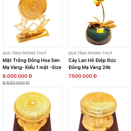
QUÀ TẶNG PHONG THUỶ
QUÀ TẶNG PHONG THUỶ
Mặt Trống Đồng Hoa Sen
Cây Lan Hồ Điệp Đúc
Mạ Vàng- Kiểu 1 mặt -Size
Đồng Mạ Vàng 24k
lớn
8.000.000 Đ
7.500.000 Đ
8.500.000 Đ