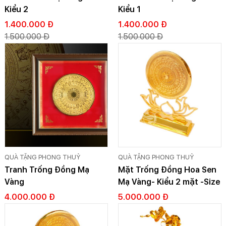
Kiểu 2
Kiểu 1
1.400.000 Đ
1.400.000 Đ
1.500.000 Đ
1.500.000 Đ
QUÀ TẶNG PHONG THUỶ
QUÀ TẶNG PHONG THUỶ
Tranh Trống Đồng Mạ
Mặt Trống Đồng Hoa Sen
Vàng
Mạ Vàng- Kiểu 2 mặt -Size
Nhỏ
4.000.000 Đ
5.000.000 Đ