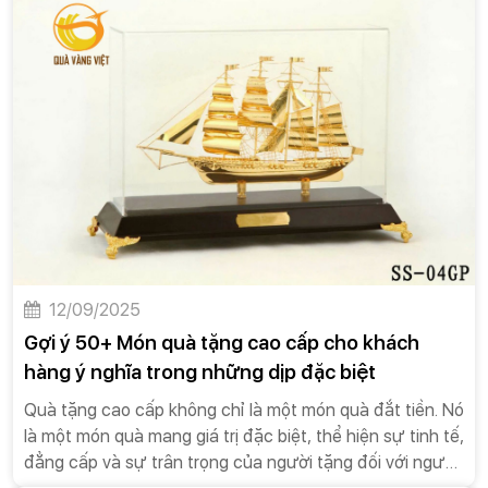
các mối quan hệ bền vững.Quà tặng đối tác không phải
là một hành động bắt buộc, nhưng nó mang lại nhiều giá
trị vượt trội, góp phần tạo nên sự thành công lâu dài
cho doanh nghiệp.
12/09/2025
Gợi ý 50+ Món quà tặng cao cấp cho khách
hàng ý nghĩa trong những dịp đặc biệt
Quà tặng cao cấp không chỉ là một món quà đắt tiền. Nó
là một món quà mang giá trị đặc biệt, thể hiện sự tinh tế,
đẳng cấp và sự trân trọng của người tặng đối với người