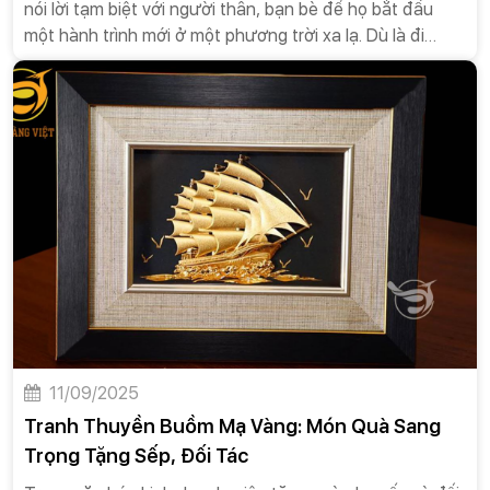
nói lời tạm biệt với người thân, bạn bè để họ bắt đầu
một hành trình mới ở một phương trời xa lạ. Dù là đi
công tác, học tập hay khởi nghiệp ở nước ngoài, những
chuyến đi này đều mang theo cả hy vọng và những nỗi
lo âu. Việc lựa chọn một món quà ý nghĩa không chỉ là
cách để bạn bày tỏ tình cảm mà còn là lời chúc bình an,
may mắn và thành công trên con đường sắp tới. Trong
số các vật phẩm mang tính biểu tượng, tranh thuyền
buồm mạ vàng nổi lên như một món quà hoàn hảo, một
biểu tượng mạnh mẽ cho lời chúc kinh điển “Thuận
buồm xuôi gió” và sự bình an trên hành trình mới.
11/09/2025
Tranh Thuyền Buồm Mạ Vàng: Món Quà Sang
Trọng Tặng Sếp, Đối Tác