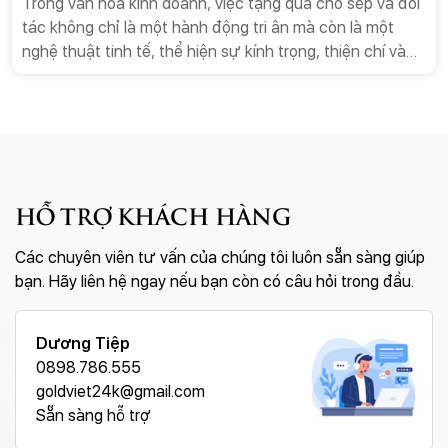
Trong văn hóa kinh doanh, việc tặng quà cho sếp và đối
tác không chỉ là một hành động tri ân mà còn là một
nghệ thuật tinh tế, thể hiện sự kính trọng, thiện chí và
mong muốn xây dựng mối quan hệ bền vững. Trong số
vô vàn lựa chọn, tranh thuyền buồm mạ vàng nổi lên
như một món quà hoàn hảo, một biểu tượng mạnh mẽ
cho lời chúc kinh điển “Thuận buồm xuôi gió”. Bài viết
này sẽ đi sâu vào phân tích lý do tại sao tranh thuyền
buồm mạ vàng là món quà tặng lý tưởng, từ ý nghĩa
HỖ TRỢ KHÁCH HÀNG
phong thủy, giá trị thẩm mỹ cho đến sự sang trọng và
tính ứng dụng trong môi trường kinh doanh.
Các chuyên viên tư vấn của chúng tôi luôn sẵn sàng giúp
bạn. Hãy liên hệ ngay nếu bạn còn có câu hỏi trong đầu.
Dương Tiệp
0898.786.555
goldviet24k@gmail.com
Sẵn sàng hỗ trợ