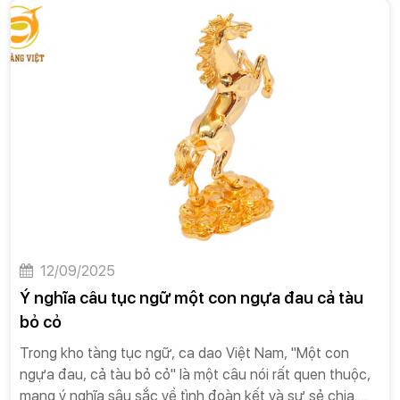
nhận.Trong xã hội hiện đại, văn hóa tặng quà đã trở
thành một phần không thể thiếu trong các mối quan hệ,
từ công việc đến đời sống cá nhân. Quà tặng không chỉ
là một hành động tri ân, mà còn là một phương thức
giao tiếp tinh tế, một công cụ để xây dựng và củng cố
các mối quan hệ. Trong số đó, quà tặng cao cấp đóng
một vai trò đặc biệt quan trọng. Nó không chỉ đơn thuần
là một món quà đắt tiền, mà còn là biểu tượng của sự
trân trọng, đẳng cấp và sự chu đáo. Một món quà cao
cấp, được lựa chọn kỹ lưỡng và trao đi đúng cách, có
thể mang lại những giá trị vượt xa mong đợi, tạo nên ấn
tượng sâu sắc và bền vững trong tâm trí người nhận.
12/09/2025
Ý nghĩa câu tục ngữ một con ngựa đau cả tàu
bỏ cỏ
Trong kho tàng tục ngữ, ca dao Việt Nam, "Một con
ngựa đau, cả tàu bỏ cỏ" là một câu nói rất quen thuộc,
mang ý nghĩa sâu sắc về tình đoàn kết và sự sẻ chia.