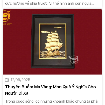
cực hướng về phía trước. Vì thế hình ảnh con ngựa
mang một ý nghĩa tinh thần rất phong phú và được văn
hóa dân tộc ta đón nhận một cách tích cực.
12/09/2025
Thuyền Buồm Mạ Vàng: Món Quà Ý Nghĩa Cho
Người Đi Xa
Trong cuộc sống, có những khoảnh khắc chúng ta phải