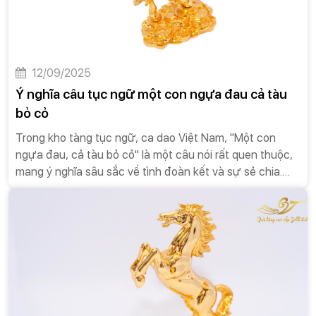
cấp, được lựa chọn kỹ lưỡng và trao đi đúng cách, có
thể mang lại những giá trị vượt xa mong đợi, tạo nên ấn
tượng sâu sắc và bền vững trong tâm trí người nhận.
12/09/2025
Ý nghĩa câu tục ngữ một con ngựa đau cả tàu
bỏ cỏ
Trong kho tàng tục ngữ, ca dao Việt Nam, "Một con
ngựa đau, cả tàu bỏ cỏ" là một câu nói rất quen thuộc,
mang ý nghĩa sâu sắc về tình đoàn kết và sự sẻ chia.
Câu nói này không chỉ phản ánh một sự thật trong đời
sống tự nhiên mà còn là một bài học đạo đức quý giá
cho con người.