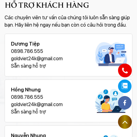
HỖ TRỢ KHÁCH HÀNG
phong thủy, giá trị thẩm mỹ cho đến sự sang trọng và
tính ứng dụng trong môi trường kinh doanh.
Các chuyên viên tư vấn của chúng tôi luôn sẵn sàng giúp
bạn. Hãy liên hệ ngay nếu bạn còn có câu hỏi trong đầu.
Dương Tiệp
0898.786.555
goldviet24k@gmail.com
Sẵn sàng hỗ trợ
Hồng Nhung
0898.786.555
goldviet24k@gmail.com
Sẵn sàng hỗ trợ
Nguyễn Nhung