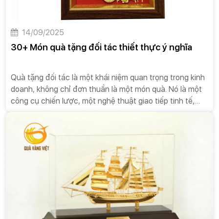
14/09/2025
30+ Món quà tặng đối tác thiết thực ý nghĩa
Quà tặng đối tác là một khái niệm quan trọng trong kinh
doanh, không chỉ đơn thuần là một món quà. Nó là một
công cụ chiến lược, một nghệ thuật giao tiếp tinh tế,
được các doanh nghiệp sử dụng để xây dựng và duy trì
các mối quan hệ bền vững.Quà tặng đối tác không phải
là một hành động bắt buộc, nhưng nó mang lại nhiều giá
trị vượt trội, góp phần tạo nên sự thành công lâu dài
cho doanh nghiệp.