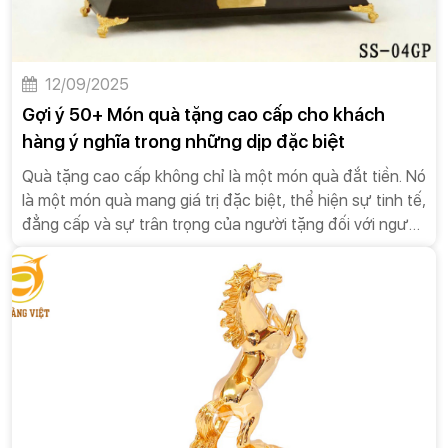
12/09/2025
Gợi ý 50+ Món quà tặng cao cấp cho khách
hàng ý nghĩa trong những dịp đặc biệt
Quà tặng cao cấp không chỉ là một món quà đắt tiền. Nó
là một món quà mang giá trị đặc biệt, thể hiện sự tinh tế,
đẳng cấp và sự trân trọng của người tặng đối với người
nhận.Trong xã hội hiện đại, văn hóa tặng quà đã trở
thành một phần không thể thiếu trong các mối quan hệ,
từ công việc đến đời sống cá nhân. Quà tặng không chỉ
là một hành động tri ân, mà còn là một phương thức
giao tiếp tinh tế, một công cụ để xây dựng và củng cố
các mối quan hệ. Trong số đó, quà tặng cao cấp đóng
một vai trò đặc biệt quan trọng. Nó không chỉ đơn thuần
là một món quà đắt tiền, mà còn là biểu tượng của sự
trân trọng, đẳng cấp và sự chu đáo. Một món quà cao