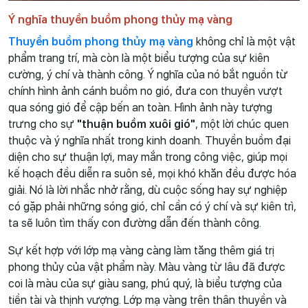
Ý nghĩa thuyền buồm phong thủy mạ vàng
Thuyền buồm phong thủy mạ vàng
không chỉ là một vật
phẩm trang trí, mà còn là một biểu tượng của sự kiên
cường, ý chí và thành công. Ý nghĩa của nó bắt nguồn từ
chính hình ảnh cánh buồm no gió, đưa con thuyền vượt
qua sóng gió để cập bến an toàn. Hình ảnh này tượng
trưng cho sự
"thuận buồm xuôi gió"
, một lời chúc quen
thuộc và ý nghĩa nhất trong kinh doanh. Thuyền buồm đại
diện cho sự thuận lợi, may mắn trong công việc, giúp mọi
kế hoạch đều diễn ra suôn sẻ, mọi khó khăn đều được hóa
giải. Nó là lời nhắc nhở rằng, dù cuộc sống hay sự nghiệp
có gặp phải những sóng gió, chỉ cần có ý chí và sự kiên trì,
ta sẽ luôn tìm thấy con đường dẫn đến thành công.
Sự kết hợp với lớp mạ vàng càng làm tăng thêm giá trị
phong thủy của vật phẩm này. Màu vàng từ lâu đã được
coi là màu của sự giàu sang, phú quý, là biểu tượng của
tiền tài và thịnh vượng. Lớp mạ vàng trên thân thuyền và