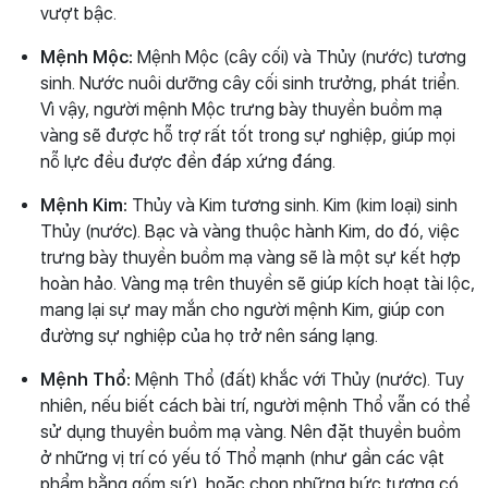
vượt bậc.
Mệnh Mộc:
Mệnh Mộc (cây cối) và Thủy (nước) tương
sinh. Nước nuôi dưỡng cây cối sinh trưởng, phát triển.
Vì vậy, người mệnh Mộc trưng bày thuyền buồm mạ
vàng sẽ được hỗ trợ rất tốt trong sự nghiệp, giúp mọi
nỗ lực đều được đền đáp xứng đáng.
Mệnh Kim:
Thủy và Kim tương sinh. Kim (kim loại) sinh
Thủy (nước). Bạc và vàng thuộc hành Kim, do đó, việc
trưng bày thuyền buồm mạ vàng sẽ là một sự kết hợp
hoàn hảo. Vàng mạ trên thuyền sẽ giúp kích hoạt tài lộc,
mang lại sự may mắn cho người mệnh Kim, giúp con
đường sự nghiệp của họ trở nên sáng lạng.
Mệnh Thổ:
Mệnh Thổ (đất) khắc với Thủy (nước). Tuy
nhiên, nếu biết cách bài trí, người mệnh Thổ vẫn có thể
sử dụng thuyền buồm mạ vàng. Nên đặt thuyền buồm
ở những vị trí có yếu tố Thổ mạnh (như gần các vật
phẩm bằng gốm sứ), hoặc chọn những bức tượng có