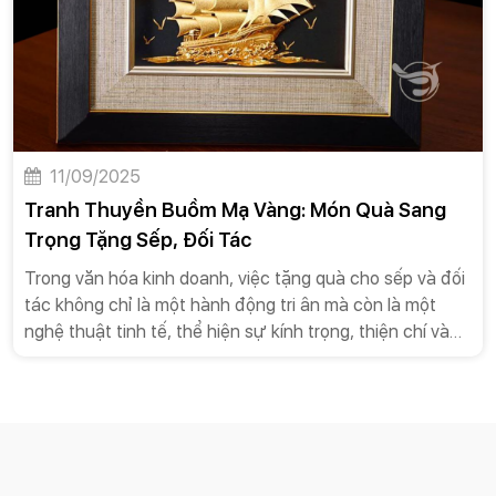
buồm mạ vàng nổi lên như một món quà hoàn hảo, một
biểu tượng mạnh mẽ cho lời chúc kinh điển “Thuận
buồm xuôi gió” và sự bình an trên hành trình mới.
11/09/2025
Tranh Thuyền Buồm Mạ Vàng: Món Quà Sang
Trọng Tặng Sếp, Đối Tác
Trong văn hóa kinh doanh, việc tặng quà cho sếp và đối
tác không chỉ là một hành động tri ân mà còn là một
nghệ thuật tinh tế, thể hiện sự kính trọng, thiện chí và
mong muốn xây dựng mối quan hệ bền vững. Trong số
vô vàn lựa chọn, tranh thuyền buồm mạ vàng nổi lên
như một món quà hoàn hảo, một biểu tượng mạnh mẽ
cho lời chúc kinh điển “Thuận buồm xuôi gió”. Bài viết
này sẽ đi sâu vào phân tích lý do tại sao tranh thuyền
buồm mạ vàng là món quà tặng lý tưởng, từ ý nghĩa