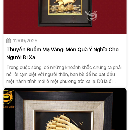
12/09/2025
Thuyền Buồm Mạ Vàng: Món Quà Ý Nghĩa Cho
Người Đi Xa
Trong cuộc sống, có những khoảnh khắc chúng ta phải
nói lời tạm biệt với người thân, bạn bè để họ bắt đầu
một hành trình mới ở một phương trời xa lạ. Dù là đi
công tác, học tập hay khởi nghiệp ở nước ngoài, những
chuyến đi này đều mang theo cả hy vọng và những nỗi
lo âu. Việc lựa chọn một món quà ý nghĩa không chỉ là
cách để bạn bày tỏ tình cảm mà còn là lời chúc bình an,
may mắn và thành công trên con đường sắp tới. Trong
số các vật phẩm mang tính biểu tượng, tranh thuyền