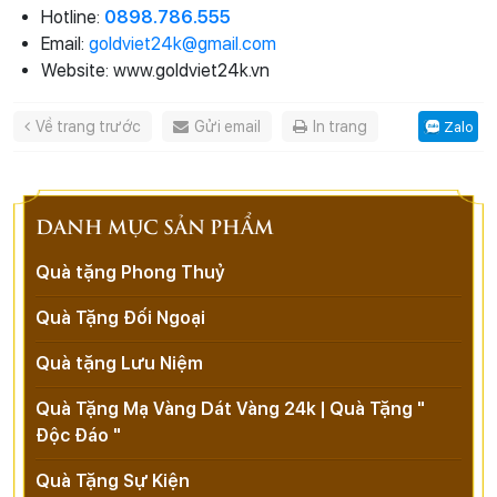
Hotline:
0898.786.555
Email:
goldviet24k@gmail.com
Website: www.goldviet24k.vn
Về trang trước
Gửi email
In trang
Zalo
DANH MỤC SẢN PHẨM
Quà tặng Phong Thuỷ
Quà Tặng Đối Ngoại
Quà tặng Lưu Niệm
Quà Tặng Mạ Vàng Dát Vàng 24k | Quà Tặng "
Độc Đáo "
Quà Tặng Sự Kiện