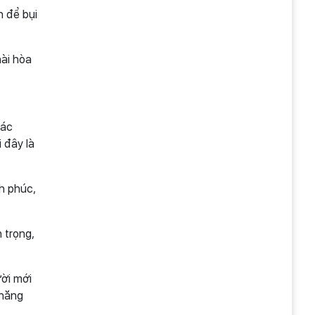
h để bụi
hài hòa
hác
 đây là
h phúc,
 trọng,
ười mới
 năng