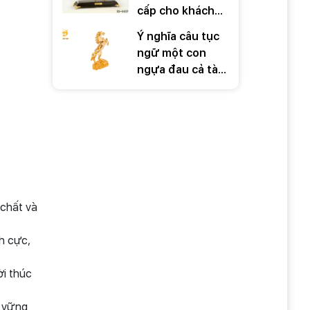
cấp cho khách
hàng ý nghĩa
Ý nghĩa câu tục
trong những dịp
ngữ một con
đặc biệt
ngựa đau cả tàu
bỏ cỏ
 chất và
h cực,
ời thúc
ữ vững