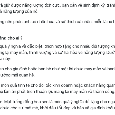
 giữ được năng lượng tích cực, bạn cần vệ sinh định kỳ, trán
và năng lượng của nó.
ũng nên phản ánh cá nhân hóa và sở thích cá nhân, miễn là nó 
ng cho ai ?
uà ý nghĩa và đặc biệt, thích hợp tặng cho nhiều đối tượng k
g lại may mắn, thịnh vượng và sự hài hòa về năng lượng. Dưới
à này:
sen cho gia đình hoặc bạn bè như một lời chúc may mắn và hạn
 cường mối quan hệ.
t món quà tinh tế cho đối tác kinh doanh hoặc khách hàng quan
ệ làm ăn phát triển thuận lợi, mang lại may mắn và thành công.
ới
: Mặt trống đồng hoa sen là món quà ý nghĩa để tặng cho ng
chúc cho sự mới mẻ, khởi đầu tốt đẹp và bảo vệ gia đình khỏi