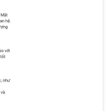
. Mặt
an hệ.
lượng
so với
tốt
c, như
 và