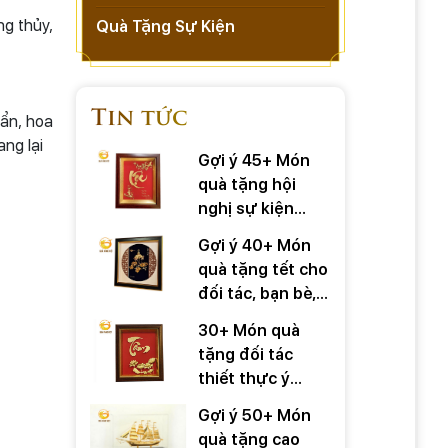
ng thủy,
Quà Tặng Sự Kiện
Tin tức
bẩn, hoa
ng lại
Gợi ý 45+ Món
quà tặng hội
nghị sự kiện
quan trọng
Gợi ý 40+ Món
quà tặng tết cho
đối tác, bạn bè,
người thân
30+ Món quà
tặng đối tác
thiết thực ý
nghĩa
Gợi ý 50+ Món
quà tặng cao