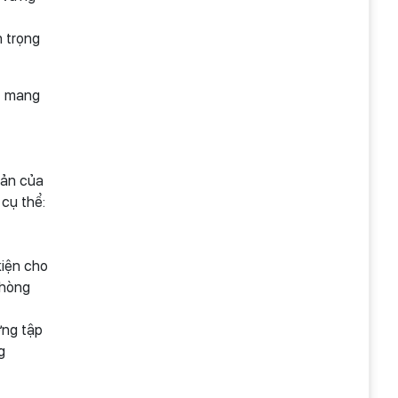
n trọng
c, mang
bản của
 cụ thể:
kiện cho
phòng
ờng tập
g