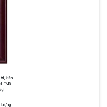
bỉ, kiên
anh "Mã
 sự
g lượng