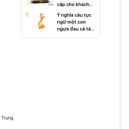
cấp cho khách
hàng ý nghĩa
Ý nghĩa câu tục
trong những dịp
ngữ một con
đặc biệt
ngựa đau cả tàu
bỏ cỏ
ở Trung