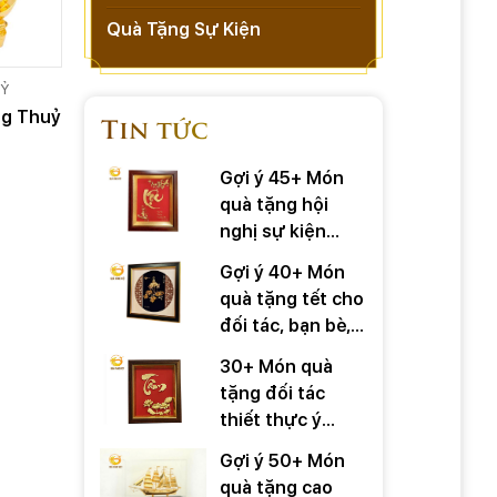
Quà Tặng Sự Kiện
UỶ
g Thuỷ
Tin tức
Gợi ý 45+ Món
quà tặng hội
nghị sự kiện
quan trọng
Gợi ý 40+ Món
quà tặng tết cho
đối tác, bạn bè,
người thân
30+ Món quà
tặng đối tác
thiết thực ý
nghĩa
Gợi ý 50+ Món
quà tặng cao