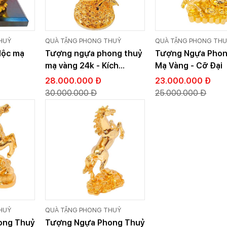
HUỶ
QUÀ TẶNG PHONG THUỶ
QUÀ TẶNG PHONG TH
lộc mạ
Tượng ngựa phong thuỷ
Tượng Ngựa Phon
mạ vàng 24k - Kích
Mạ Vàng - Cỡ Đại
thước 40 cm
28.000.000 Đ
23.000.000 Đ
30.000.000 Đ
25.000.000 Đ
HUỶ
QUÀ TẶNG PHONG THUỶ
ong Thuỷ
Tượng Ngựa Phong Thuỷ