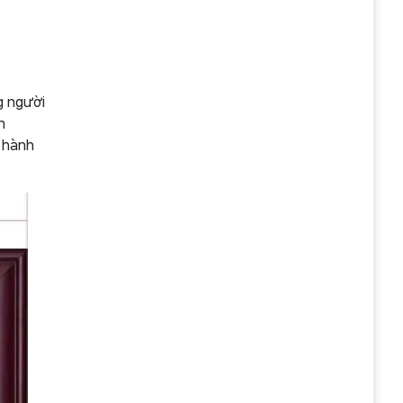
g người
h
 hành