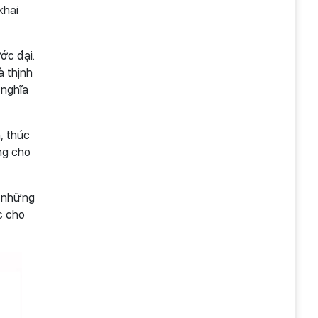
khai
ớc đại.
à thịnh
 nghĩa
, thúc
ng cho
o những
c cho