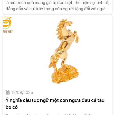
là một món quà mang giá trị đặc biệt, thể hiện sự tinh tế,
đẳng cấp và sự trân trọng của người tặng đối với người
nhận.Trong xã hội hiện đại, văn hóa tặng quà đã trở
thành một phần không thể thiếu trong các mối quan hệ,
từ công việc đến đời sống cá nhân. Quà tặng không chỉ
là một hành động tri ân, mà còn là một phương thức
giao tiếp tinh tế, một công cụ để xây dựng và củng cố
các mối quan hệ. Trong số đó, quà tặng cao cấp đóng
một vai trò đặc biệt quan trọng. Nó không chỉ đơn thuần
là một món quà đắt tiền, mà còn là biểu tượng của sự
trân trọng, đẳng cấp và sự chu đáo. Một món quà cao
cấp, được lựa chọn kỹ lưỡng và trao đi đúng cách, có
thể mang lại những giá trị vượt xa mong đợi, tạo nên ấn
tượng sâu sắc và bền vững trong tâm trí người nhận.
12/09/2025
Ý nghĩa câu tục ngữ một con ngựa đau cả tàu
bỏ cỏ