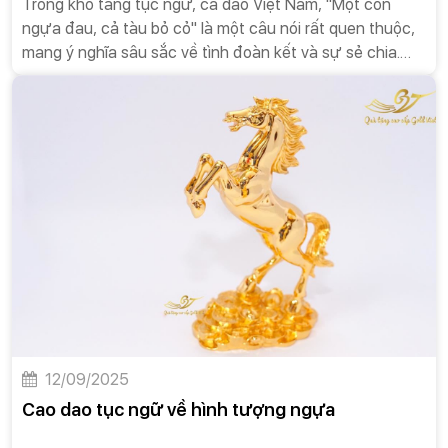
Trong kho tàng tục ngữ, ca dao Việt Nam, "Một con
ngựa đau, cả tàu bỏ cỏ" là một câu nói rất quen thuộc,
mang ý nghĩa sâu sắc về tình đoàn kết và sự sẻ chia.
Câu nói này không chỉ phản ánh một sự thật trong đời
sống tự nhiên mà còn là một bài học đạo đức quý giá
cho con người.
12/09/2025
Cao dao tục ngữ về hình tượng ngựa