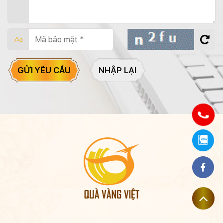
GỬI YÊU CẦU
NHẬP LẠI