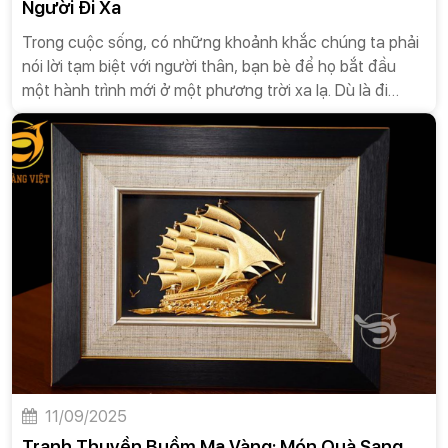
Người Đi Xa
Trong cuộc sống, có những khoảnh khắc chúng ta phải
nói lời tạm biệt với người thân, bạn bè để họ bắt đầu
một hành trình mới ở một phương trời xa lạ. Dù là đi
công tác, học tập hay khởi nghiệp ở nước ngoài, những
chuyến đi này đều mang theo cả hy vọng và những nỗi
lo âu. Việc lựa chọn một món quà ý nghĩa không chỉ là
cách để bạn bày tỏ tình cảm mà còn là lời chúc bình an,
may mắn và thành công trên con đường sắp tới. Trong
số các vật phẩm mang tính biểu tượng, tranh thuyền
buồm mạ vàng nổi lên như một món quà hoàn hảo, một
biểu tượng mạnh mẽ cho lời chúc kinh điển “Thuận
buồm xuôi gió” và sự bình an trên hành trình mới.
11/09/2025
Tranh Thuyền Buồm Mạ Vàng: Món Quà Sang