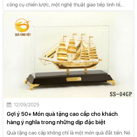
công cụ chiến lược, một nghệ thuật giao tiếp tinh tế,
được các doanh nghiệp sử dụng để xây dựng và duy trì
các mối quan hệ bền vững.Quà tặng đối tác không phải
là một hành động bắt buộc, nhưng nó mang lại nhiều giá
trị vượt trội, góp phần tạo nên sự thành công lâu dài
cho doanh nghiệp.
12/09/2025
Gợi ý 50+ Món quà tặng cao cấp cho khách
hàng ý nghĩa trong những dịp đặc biệt
Quà tặng cao cấp không chỉ là một món quà đắt tiền. Nó