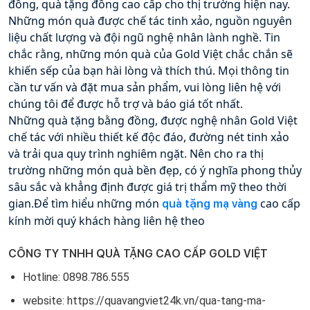
đồng, quà tặng đồng cao cấp cho thị trường hiện nay. 
Những món quà được chế tác tinh xảo, nguồn nguyên 
liệu chất lượng và đội ngũ nghệ nhân lành nghề. Tin 
chắc rằng, những món quà của Gold Việt chắc chắn sẽ 
khiến sếp của bạn hài lòng và thích thú. Mọi thông tin 
cần tư vấn và đặt mua sản phẩm, vui lòng liên hệ với 
chúng tôi để được hỗ trợ và báo giá tốt nhất.
Những quà tặng bằng đồng, được nghệ nhân Gold Việt 
chế tác với nhiều thiết kế độc đáo, đường nét tinh xảo 
và trải qua quy trình nghiêm ngặt. Nên cho ra thị 
trường những món quà bền đẹp, có ý nghĩa phong thủy 
sâu sắc và khẳng định được giá trị thẩm mỹ theo thời 
gian.Để tìm hiểu những món 
 cao cấp 
quà tặng mạ vàng
kính mời quý khách hàng liên hệ theo
CÔNG TY TNHH QUÀ TẶNG CAO CẤP GOLD VIỆT 
Hotline: 0898.786.555
website: https://quavangviet24k.vn/qua-tang-ma-