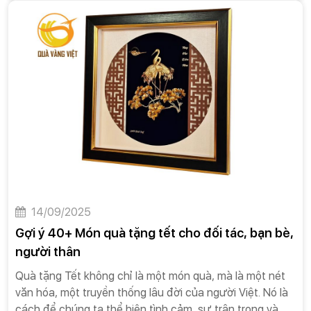
diễn giả hoặc đối tác tham dự các sự kiện như hội nghị,
hội thảo, tọa đàm, hay các buổi gặp mặt quan trọng.
14/09/2025
Gợi ý 40+ Món quà tặng tết cho đối tác, bạn bè,
người thân
Quà tặng Tết không chỉ là một món quà, mà là một nét
văn hóa, một truyền thống lâu đời của người Việt. Nó là
cách để chúng ta thể hiện tình cảm, sự trân trọng và