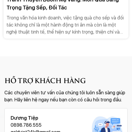
Trọng Tặng Sếp, Đối Tác
Trong văn hóa kinh doanh, việc tặng quà cho sếp và đối
tác không chỉ là một hành động tri ân mà còn là một
nghệ thuật tinh tế, thể hiện sự kính trọng, thiện chí và
mong muốn xây dựng mối quan hệ bền vững. Trong số
vô vàn lựa chọn, tranh thuyền buồm mạ vàng nổi lên
như một món quà hoàn hảo, một biểu tượng mạnh mẽ
cho lời chúc kinh điển “Thuận buồm xuôi gió”. Bài viết
này sẽ đi sâu vào phân tích lý do tại sao tranh thuyền
buồm mạ vàng là món quà tặng lý tưởng, từ ý nghĩa
HỖ TRỢ KHÁCH HÀNG
phong thủy, giá trị thẩm mỹ cho đến sự sang trọng và
tính ứng dụng trong môi trường kinh doanh.
Các chuyên viên tư vấn của chúng tôi luôn sẵn sàng giúp
bạn. Hãy liên hệ ngay nếu bạn còn có câu hỏi trong đầu.
Dương Tiệp
0898.786.555