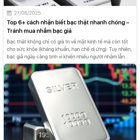
27/08/2025
Top 6+ cách nhận biết bạc thật nhanh chóng –
Tránh mua nhầm bạc giả
Bạc thật không chỉ có giá trị về mặt kinh tế mà còn tốt
cho sức khỏe (kháng khuẩn, hạn chế dị ứng). Tuy nhiên,
bạc giả ngày càng tinh vi khiến nhiều người nhầm lẫn
nếu không biết cách nhận biết bạc thật. Vậy làm sao để
phân biệt bạc thật và bạc giả? Dưới đây là những mẹo
bạn không nên bỏ qua.