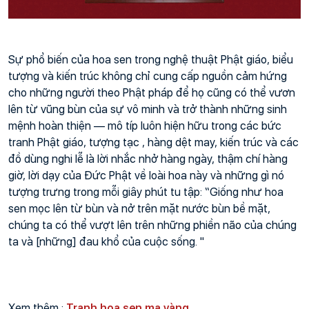
Sự phổ biến của hoa sen trong nghệ thuật Phật giáo, biểu 
tượng và kiến ​​trúc không chỉ cung cấp nguồn cảm hứng 
cho những người theo Phật pháp để họ cũng có thể vươn 
lên từ vũng bùn của sự vô minh và trở thành những sinh 
mệnh hoàn thiện — mô típ luôn hiện hữu trong các bức 
tranh Phật giáo, tượng tạc , hàng dệt may, kiến ​​trúc và các 
đồ dùng nghi lễ là lời nhắc nhở hàng ngày, thậm chí hàng 
giờ, lời dạy của Đức Phật về loài hoa này và những gì nó 
tượng trưng trong mỗi giây phút tu tập: “Giống như hoa 
sen mọc lên từ bùn và nở trên mặt nước bùn bề mặt, 
chúng ta có thể vượt lên trên những phiền não của chúng 
ta và [những] đau khổ của cuộc sống. "
Xem thêm :
Tranh hoa sen mạ vàng 