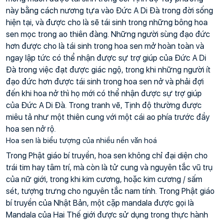
này bằng cách nương tựa vào Đức A Di Đà trong đời sống 
hiện tại, và được cho là sẽ tái sinh trong những bông hoa 
sen mọc trong ao thiên đàng. Những người sùng đạo đức 
hơn được cho là tái sinh trong hoa sen mở hoàn toàn và 
ngay lập tức có thể nhận được sự trợ giúp của Đức A Di 
Đà trong việc đạt được giác ngộ, trong khi những người ít 
đạo đức hơn được tái sinh trong hoa sen nở và phải đợi 
đến khi hoa nở thì họ mới có thể nhận được sự trợ giúp 
của Đức A Di Đà. Trong tranh vẽ, Tịnh độ thường được 
miêu tả như một thiên cung với một cái ao phía trước đầy 
hoa sen nở rộ.
Hoa sen là biểu tượng của nhiều nền văn hoá
Trong Phật giáo bí truyền, hoa sen không chỉ đại diện cho 
trái tim hay tâm trí, mà còn là tử cung và nguyên tắc vũ trụ 
của nữ giới, trong khi kim cương, hoặc kim cương / sấm 
sét, tượng trưng cho nguyên tắc nam tính. Trong Phật giáo 
bí truyền của Nhật Bản, một cặp mandala được gọi là 
Mandala của Hai Thế giới được sử dụng trong thực hành 