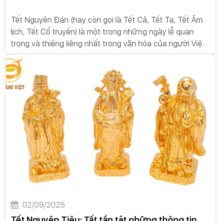
Tết Nguyên Đán (hay còn gọi là Tết Cả, Tết Ta, Tết Âm
lịch, Tết Cổ truyền) là một trong những ngày lễ quan
trọng và thiêng liêng nhất trong văn hóa của người Việt
Nam. Đây không chỉ là dịp để đánh dấu sự khởi đầu của
một năm mới theo lịch âm mà còn là khoảnh khắc để
mọi người đoàn tụ, tri ân tổ tiên, và gửi gắm những ước
vọng tốt đẹp cho tương lai.
02/09/2025
Tết Nguyên Tiêu: Tất tần tật những thông tin