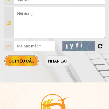
GỬI YÊU CẦU
NHẬP LẠI