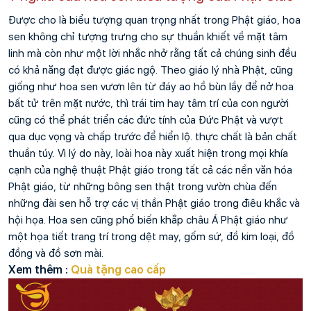
Được cho là biểu tượng quan trọng nhất trong Phật giáo, hoa 
sen không chỉ tượng trưng cho sự thuần khiết về mặt tâm 
linh mà còn như một lời nhắc nhở rằng tất cả chúng sinh đều 
có khả năng đạt được giác ngộ. Theo giáo lý nhà Phật, cũng 
giống như hoa sen vươn lên từ đáy ao hồ bùn lầy để nở hoa 
bất tử trên mặt nước, thì trái tim hay tâm trí của con người 
cũng có thể phát triển các đức tính của Đức Phật và vượt 
qua dục vọng và chấp trước để hiển lộ. thực chất là bản chất 
thuần túy. Vì lý do này, loài hoa này xuất hiện trong mọi khía 
cạnh của nghệ thuật Phật giáo trong tất cả các nền văn hóa 
Phật giáo, từ những bông sen thật trong vườn chùa đến 
những đài sen hỗ trợ các vị thần Phật giáo trong điêu khắc và 
hội họa. Hoa sen cũng phổ biến khắp châu Á Phật giáo như 
một họa tiết trang trí trong dệt may, gốm sứ, đồ kim loại, đồ 
đồng và đồ sơn mài.
Xem thêm : 
Quà tặng cao cấp 