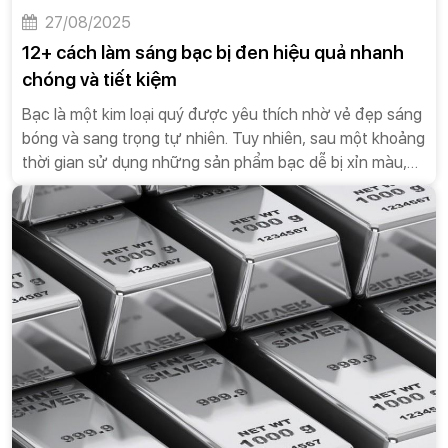
27/08/2025
12+ cách làm sáng bạc bị đen hiệu quả nhanh
chóng và tiết kiệm
Bạc là một kim loại quý được yêu thích nhờ vẻ đẹp sáng
bóng và sang trọng tự nhiên. Tuy nhiên, sau một khoảng
thời gian sử dụng những sản phẩm bạc dễ bị xỉn màu,
mất đi độ sáng bóng tự nhiên ban đầu. Vậy có những
cách làm sáng bạc bị đen tại nhà nào để bạc trở lại
được như mới? Hãy cùng Golden Fund khám phá ngay
12 mẹo đơn giản, hiệu quả và cực kỳ tiết kiệm dưới đây!