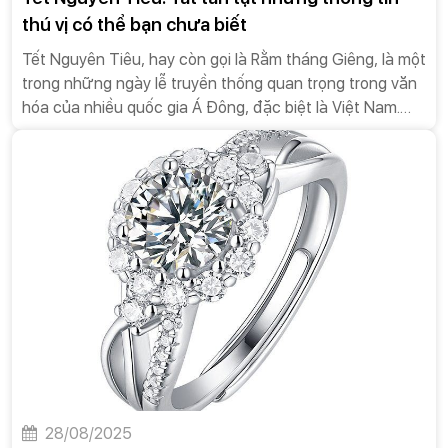
thú vị có thể bạn chưa biết
Tết Nguyên Tiêu, hay còn gọi là Rằm tháng Giêng, là một
trong những ngày lễ truyền thống quan trọng trong văn
hóa của nhiều quốc gia Á Đông, đặc biệt là Việt Nam.
Tuy không phải là một ngày nghỉ lễ chính thức, nhưng
Tết Nguyên Tiêu mang trong mình những giá trị văn hóa,
tín ngưỡng sâu sắc, là dịp để mọi người bày tỏ lòng
thành kính với tổ tiên, cầu mong những điều tốt lành
cho bản thân và gia đình. Bài viết này sẽ cung cấp cho
bạn những thông tin thú vị và toàn diện nhất về Tết
Nguyên Tiêu.
28/08/2025