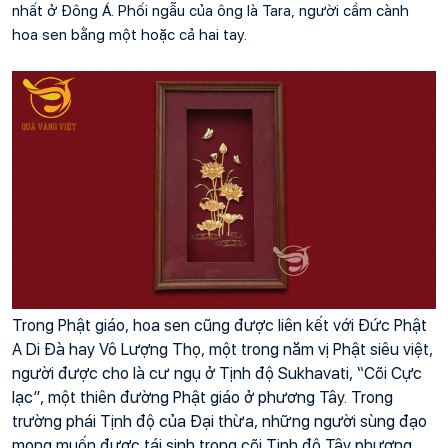
nhất ở Đông Á. Phối ngẫu của ông là Tara, người cầm cành 
hoa sen bằng một hoặc cả hai tay.
Trong Phật giáo, hoa sen cũng được liên kết với Đức Phật 
A Di Đà hay Vô Lượng Thọ, một trong năm vị Phật siêu việt, 
người được cho là cư ngụ ở Tịnh độ Sukhavati, “Cõi Cực 
lạc”, một thiên đường Phật giáo ở phương Tây. Trong 
trường phái Tịnh độ của Đại thừa, những người sùng đạo 
mong muốn được tái sinh trong cõi Tịnh độ Tây phương 