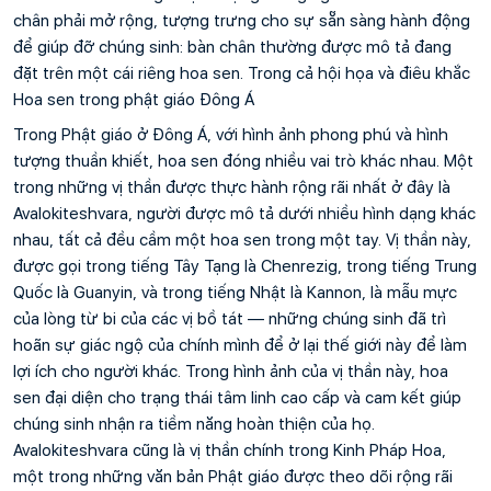
chân phải mở rộng, tượng trưng cho sự sẵn sàng hành động 
để giúp đỡ chúng sinh: bàn chân thường được mô tả đang 
đặt trên một cái riêng hoa sen. Trong cả hội họa và điêu khắc
Hoa sen trong phật giáo Đông Á
Trong Phật giáo ở Đông Á, với hình ảnh phong phú và hình 
tượng thuần khiết, hoa sen đóng nhiều vai trò khác nhau. Một 
trong những vị thần được thực hành rộng rãi nhất ở đây là 
Avalokiteshvara, người được mô tả dưới nhiều hình dạng khác 
nhau, tất cả đều cầm một hoa sen trong một tay. Vị thần này, 
được gọi trong tiếng Tây Tạng là Chenrezig, trong tiếng Trung 
Quốc là Guanyin, và trong tiếng Nhật là Kannon, là mẫu mực 
của lòng từ bi của các vị bồ tát — những chúng sinh đã trì 
hoãn sự giác ngộ của chính mình để ở lại thế giới này để làm 
lợi ích cho người khác. Trong hình ảnh của vị thần này, hoa 
sen đại diện cho trạng thái tâm linh cao cấp và cam kết giúp 
chúng sinh nhận ra tiềm năng hoàn thiện của họ. 
Avalokiteshvara cũng là vị thần chính trong Kinh Pháp Hoa, 
một trong những văn bản Phật giáo được theo dõi rộng rãi 