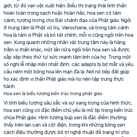
giới, từ đó vạn vật xuất hiện. Biểu thị trạng thái tinh thần 
hoàn toàn trong sạch hoặc hoàn hảo, hoa sen có tám 
cánh, tượng trưng cho Bát chánh đạo của Phật giáo. Ngồi 
ở trung tâm là Phật vũ trụ, Vairochana, và trong tám cánh 
hoa là tám vị Phật và bồ tát chính, mỗi vị cũng ngồi trên hoa 
sen. Xung quanh những nhân vật trung tâm này là hàng 
trăm vị thần khác, một lần nữa ngồi trên hoa sen và được 
sắp xếp theo thứ tự sức mạnh tâm linh của họ. Trong một 
số nghi lễ nhập môn nhất định, các adepts bị bịt mắt và yêu 
cầu ném một bông hoa lên mạn đà la. Nơi nó tiếp đất giúp 
họ xác định vị thần Phật giáo mà họ nên tập trung thực 
hành.
Hoa sen là biểu tượng kiến trúc trong phật giáo
Vì tính biểu tượng sâu sắc và sự sang trọng của hình thức, 
hoa sen cũng có đặc điểm chủ yếu là mô típ trong kiến ​​trúc 
chùa Phật giáo. Hình tượng búp sen là đặc điểm thường 
thấy trên lan can và cột điện, trong khi những bông sen 
cách điệu thường được bố trí nghệ thuật để trang trí cho 